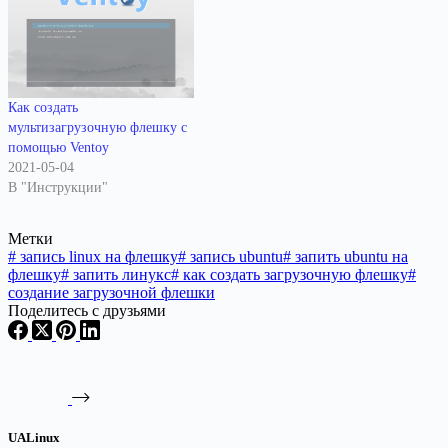
linux, то загрузочную флешку
можно создать и в Mac Os
Итак Вы скачали дистрибутив
с linux,…
Как создать
мультизагрузочную флешку с
помощью Ventoy
2021-05-04
В "Инструкции"
Метки
#
запись linux на флешку
#
запись ubuntu
#
запить ubuntu на
флешку
#
запить линукс
#
как создать загрузочную флешку
#
создание загрузочной флешки
Поделитесь с друзьями
UALinux