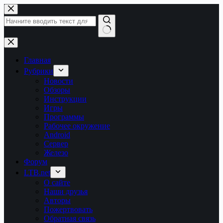
Перейти
к
сути
Ничего
не
найдено
Главная
Рубрики
Новости
Обзоры
Инструкции
Игры
Программы
Рабочее окружение
Android
Сервер
Железо
Форум
LTB.net
О сайте
Наши друзья
Авторы
Пожертвовать
Обратная связь