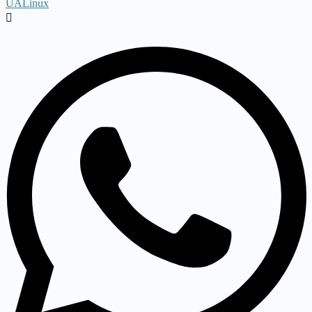
UALinux