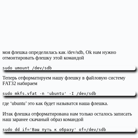
моя флешка определилась как /dev/sdb, Ok нам нужно
отмонтировать флешку этой командой
sudo umount /dev/sdb
Теперь отформатируем нашу флешку в файловую систему
FAT32 набираем
sudo mkfs.vfat -n 'ubuntu' -I /dev/sdb
где ‘ubuntu’ это как будет называтся наша флешка.
Итак флешка отформатирована нам только осталось записать
наш заранее скачаный образ командой
sudo dd if='Ваш путь к образу' of=/dev/sdb