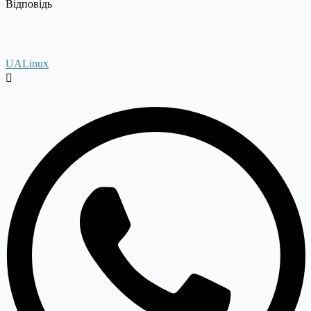
Відповідь
UALinux