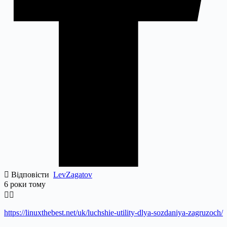
Відповісти
LevZagatov
6 роки тому
https://linuxthebest.net/uk/luchshie-utility-dlya-sozdaniya-zagruzoch/