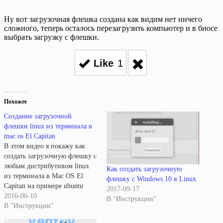
Ну вот загрузочная флешка создана как видим нет ничего
сложного, теперь осталось перезагрузить компьютер и в биосе
выбрать загрузку с флешки.
Like
1
Похожее
Создание загрузочной
флешки linux из терминала в
mac os El Capitan
В этом видео я покажу как
создать загрузочную флешку с
любым дистрибутивом linux
Как создать загрузочную
из терминала в Mac OS El
флешку с Windows 10 в Linux
Capitan на примере ubuntu
2017-09-17
gnome 16.04. Если по каким-
2016-06-10
В "Инструкции"
то причинам у Вас нету
В "Инструкции"
установленной windows или