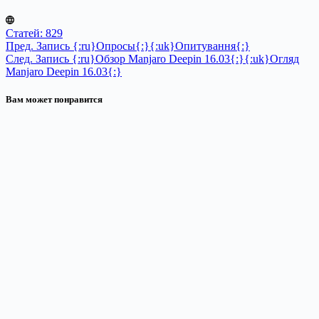
Статей: 829
Пред.
Запись
{:ru}Опросы{:}{:uk}Опитування{:}
След.
Запись
{:ru}Обзор Manjaro Deepin 16.03{:}{:uk}Огляд
Manjaro Deepin 16.03{:}
Вам может понравится