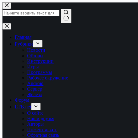
Перейти
к
сути
Ничего
не
найдено
Главная
Рубрики
Новости
Обзоры
Инструкции
Игры
Программы
Рабочее окружение
Android
Сервер
Железо
Форум
LTB.net
О сайте
Наши друзья
Авторы
Пожертвовать
Обратная связь