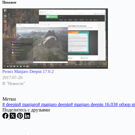
Похожее
Релиз Manjaro Deepin 17.0.2
2017-07-26
В "Новости"
Метки
#
deepin
#
manjaro
#
manjaro deepin
#
manjaro deepin 16.03
#
обзор m
Поделитесь с друзьями