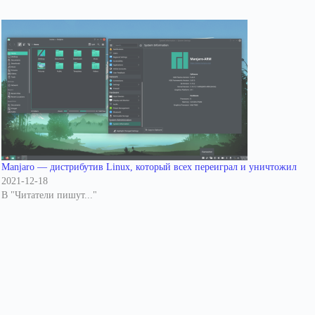
Manjaro — дистрибутив Linux, который всех переиграл и уничтожил
2021-12-18
В "Читатели пишут..."