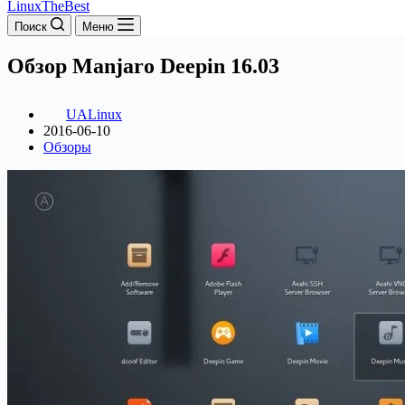
LinuxTheBest
Поиск
Меню
Обзор Manjaro Deepin 16.03
UALinux
2016-06-10
Обзоры