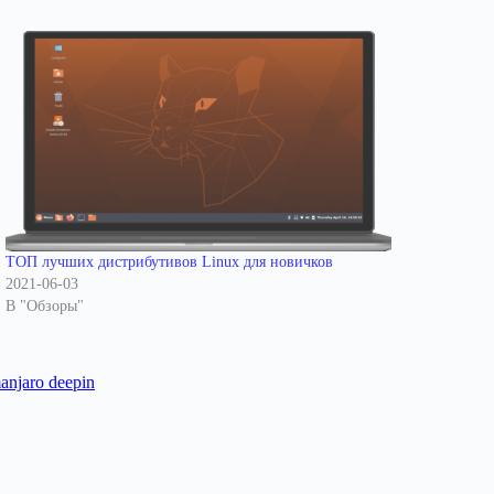
ТОП лучших дистрибутивов Linux для новичков
2021-06-03
В "Обзоры"
anjaro deepin