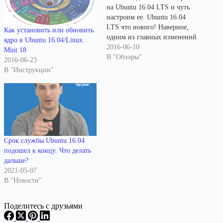
на Ubuntu 16.04 LTS и чуть
настроим ее. Ubuntu 16.04
LTS что нового! Наверное,
Как установить или обновить
одним из главных изменений
ядро в Ubuntu 16.04/Linux
в Ubuntu 16.04 можно назвать
2016-06-10
Mint 18
возможность перенести
В "Обзоры"
2016-06-23
панель Unity вместе с Dash в
В "Инструкции"
самый низ экрана: К
сожалению, активировать
данную возможность
штатными средствами нельзя
- для этого…
Срок службы Ubuntu 16.04
подошел к концу. Что делать
дальше?
2021-05-07
В "Новости"
Поделитесь с друзьями