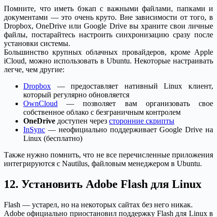
Помните, что иметь бэкап с важными файлами, папками и
документами — это очень круто. Вне зависимости от того, в
Dropbox, OneDrive или Google Drive вы храните свои личные
файлы, постарайтесь настроить синхронизацию сразу после
установки системы.
Большинство крупных облачных провайдеров, кроме Apple
iCloud, можно использовать в Ubuntu. Некоторые настраивать
легче, чем другие:
Dropbox
— предоставляет нативный Linux клиент,
который регулярно обновляется
OwnCloud
— позволяет вам организовать свое
собственное облако с безграничным контролем
OneDrive
доступен через
сторонние скрипты
InSync
— неофициально поддерживает Google Drive на
Linux (бесплатно)
Также нужно помнить, что не все перечисленные приложения
интегрируются с Nautilus, файловым менеджером в Ubuntu.
12. Установить Adobe Flash для Linux
Flash — устарел, но на некоторых сайтах без него никак.
Adobe официально приостановил поддержку Flash для Linux в