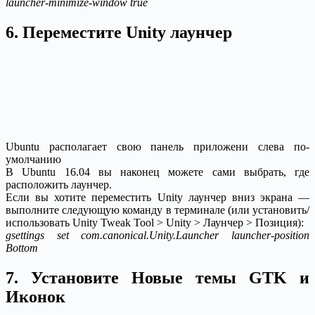
launcher-minimize-window true
6. Переместите Unity лаунчер
Ubuntu располагает свою панель приложени слева по-
умолчанию
В Ubuntu 16.04 вы наконец можете сами выбрать, где
расположить лаунчер.
Если вы хотите переместить Unity лаунчер вниз экрана —
выполните следующую команду в терминале (или установить/
использовать Unity Tweak Tool > Unity > Лаунчер > Позиция):
gsettings set com.canonical.Unity.Launcher launcher-position
Bottom
7. Установите Новые темы GTK и
Иконок