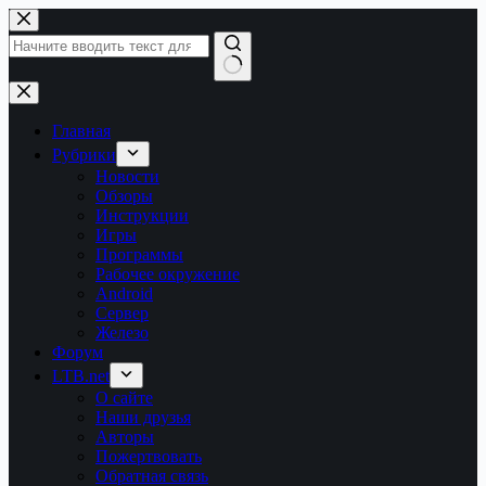
Перейти
к
сути
Ничего
не
найдено
Главная
Рубрики
Новости
Обзоры
Инструкции
Игры
Программы
Рабочее окружение
Android
Сервер
Железо
Форум
LTB.net
О сайте
Наши друзья
Авторы
Пожертвовать
Обратная связь