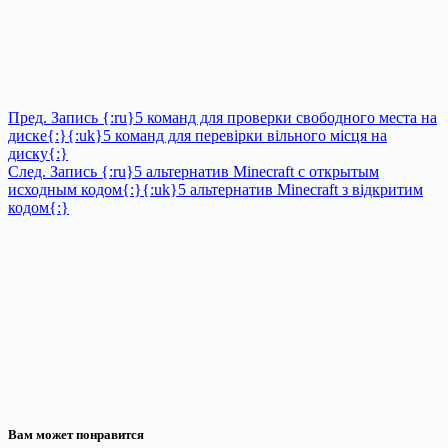
Пред.
Запись
{:ru}5 команд для проверки свободного места на
диске{:}{:uk}5 команд для перевірки вільного місця на
диску{:}
След.
Запись
{:ru}5 альтернатив Minecraft с открытым
исходным кодом{:}{:uk}5 альтернатив Minecraft з відкритим
кодом{:}
Вам может понравится