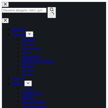
Перейти
к
сути
Ничего
не
найдено
Главная
Рубрики
Новости
Обзоры
Инструкции
Игры
Программы
Рабочее окружение
Android
Сервер
Железо
Форум
LTB.net
О сайте
Наши друзья
Авторы
Пожертвовать
Обратная связь