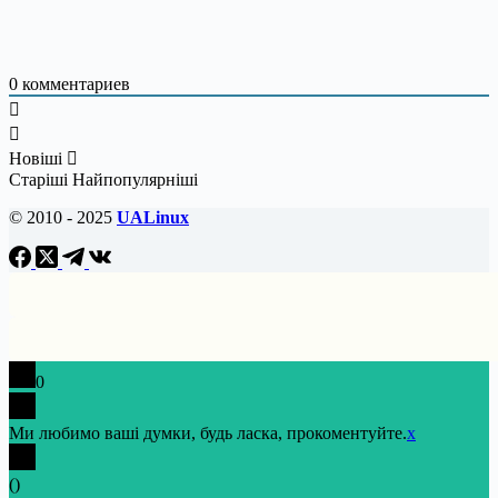
0
комментариев
Новіші
Старіші
Найпопулярніші
© 2010 - 2025
UALinux
0
Ми любимо ваші думки, будь ласка, прокоментуйте.
x
(
)