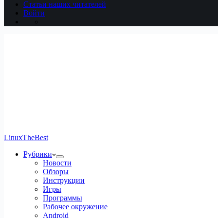
Статьи наших читателей
Войти
LinuxTheBest
Рубрики
Новости
Обзоры
Инструкции
Игры
Программы
Рабочее окружение
Android