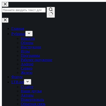
Перейти
к
сути
Ничего
не
найдено
Главная
Рубрики
Новости
Обзоры
Инструкции
Игры
Программы
Рабочее окружение
Android
Сервер
Железо
Форум
LTB.net
О сайте
Наши друзья
Авторы
Пожертвовать
Обратная связь