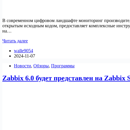
В современном цифровом ландшафте мониторинг производител
открытым исходным кодом, предоставляет комплексные инструм
на…
Как
Читать далее
установить
walle9054
Zabbix
2024-11-07
на
Ubuntu
Новости
,
Обзоры
,
Программы
Zabbix 6.0 будет представлен на Zabbix 