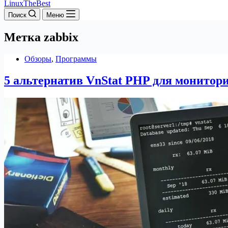
LinuxTheBest
Поиск
Меню
Метка
zabbix
Обзоры
,
Программы
5 альтернатив VnStat PHP для монитор