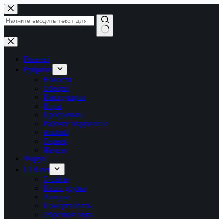
Перейти
к
сути
Ничего
не
найдено
Главная
Рубрики
Новости
Обзоры
Инструкции
Игры
Программы
Рабочее окружение
Android
Сервер
Железо
Форум
LTB.net
О сайте
Наши друзья
Авторы
Пожертвовать
Обратная связь