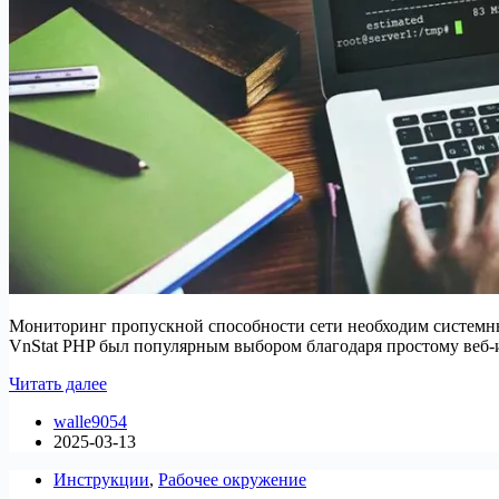
Мониторинг пропускной способности сети необходим системны
VnStat PHP был популярным выбором благодаря простому веб-и
5
Читать далее
альтернатив
walle9054
VnStat
2025-03-13
PHP
для
Инструкции
,
Рабочее окружение
мониторинга