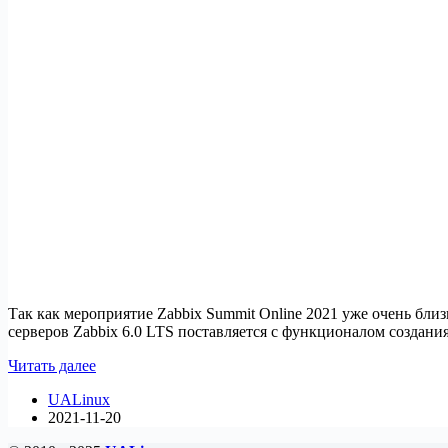
Так как мероприятие Zabbix Summit Online 2021 уже очень бли
серверов Zabbix 6.0 LTS поставляется с функционалом создани
Zabbix
Читать далее
6.0
UALinux
будет
2021-11-20
представлен
на