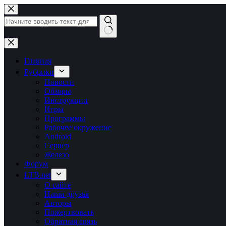
Перейти
к
сути
Ничего
не
найдено
Главная
Рубрики
Новости
Обзоры
Инструкции
Игры
Программы
Рабочее окружение
Android
Сервер
Железо
Форум
LTB.net
О сайте
Наши друзья
Авторы
Пожертвовать
Обратная связь