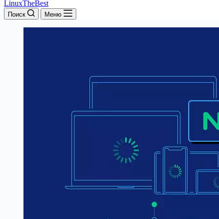
LinuxTheBest
Поиск
Меню