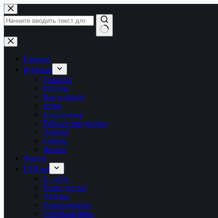
Перейти
к
сути
Ничего
не
найдено
Главная
Рубрики
Новости
Обзоры
Инструкции
Игры
Программы
Рабочее окружение
Android
Сервер
Железо
Форум
LTB.net
О сайте
Наши друзья
Авторы
Пожертвовать
Обратная связь