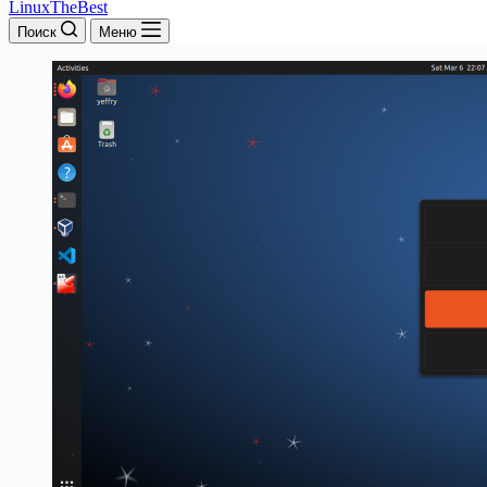
LinuxTheBest
Поиск
Меню