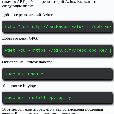
пакетов APT, добавив репозиторий Azlux. Выполните
следующие шаги:
Добавьте репозиторий Azlux:
echo "deb http://packages.azlux.fr/debian/
Добавьте ключ GPG:
wget -qO - https://azlux.fr/repo.gpg.key |
Обновление Список пакетов:
sudo apt update
Установите Bpytop:
sudo apt install bpytop -y
Этот метод гарантирует, что у вас установлена последняя
версия Bpytop вместе с его зависимостями.