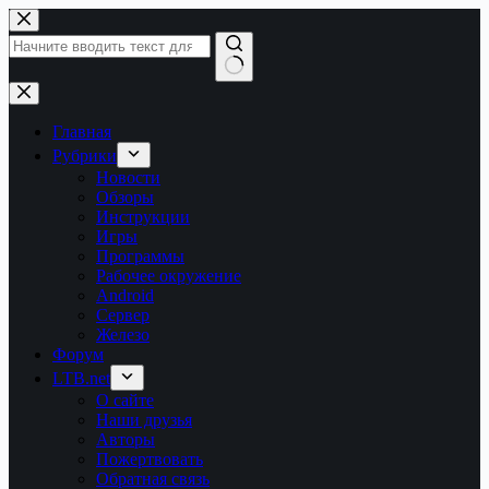
Перейти
к
сути
Ничего
не
найдено
Главная
Рубрики
Новости
Обзоры
Инструкции
Игры
Программы
Рабочее окружение
Android
Сервер
Железо
Форум
LTB.net
О сайте
Наши друзья
Авторы
Пожертвовать
Обратная связь