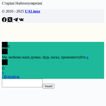
Старіші
Найпопулярніші
© 2010 - 2025
UALinux
0
Ми любимо ваші думки, будь ласка, прокоментуйте.
x
(
)
x
|
Відповідь
Insert