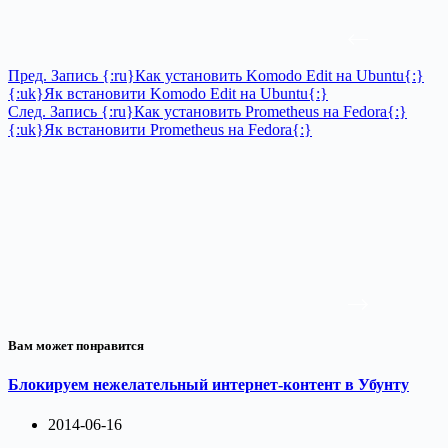
Пред.
Запись
{:ru}Как установить Komodo Edit на Ubuntu{:}
{:uk}Як встановити Komodo Edit на Ubuntu{:}
След.
Запись
{:ru}Как установить Prometheus на Fedora{:}
{:uk}Як встановити Prometheus на Fedora{:}
Вам может понравится
Блокируем нежелательный интернет-контент в Убунту
2014-06-16