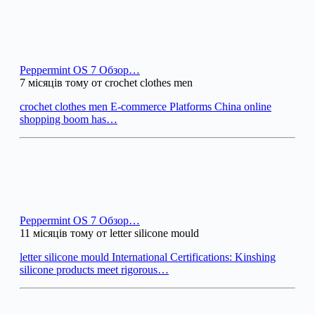
Peppermint OS 7 Обзор…
7 місяців тому от crochet clothes men
crochet clothes men E-commerce Platforms China online
shopping boom has…
Peppermint OS 7 Обзор…
11 місяців тому от letter silicone mould
letter silicone mould International Certifications: Kinshing
silicone products meet rigorous…