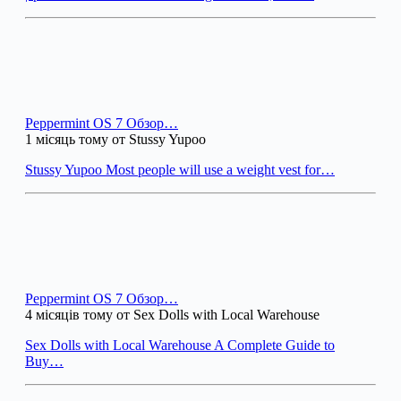
Peppermint OS 7 Обзор…
1 місяць тому от Stussy Yupoo
Stussy Yupoo Most people will use a weight vest for…
Peppermint OS 7 Обзор…
4 місяців тому от Sex Dolls with Local Warehouse
Sex Dolls with Local Warehouse A Complete Guide to
Buy…