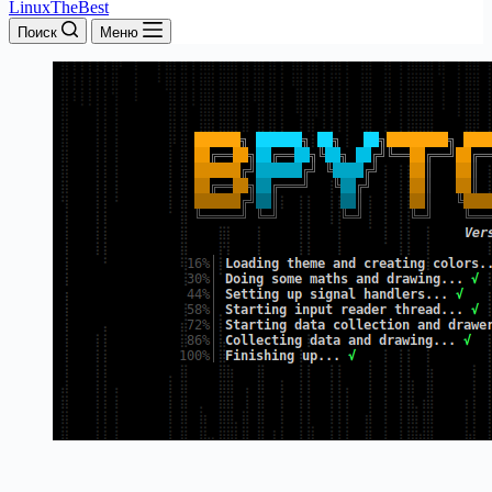
LinuxTheBest
Поиск
Меню