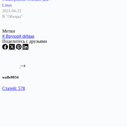
Linux
2021-04-23
В "Обзоры"
Метки
#
Bpytop
#
debian
Поделитесь с друзьями
walle9054
Статей: 578