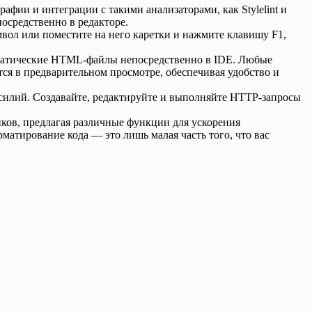
ии и интеграции с такими анализаторами, как Stylelint и
посредственно в редакторе.
вол или поместите на него каретки и нажмите клавишу F1,
татические HTML-файлы непосредственно в IDE. Любые
ся в предварительном просмотре, обеспечивая удобство и
силий. Создавайте, редактируйте и выполняйте HTTP-запросы
ков, предлагая различные функции для ускорения
матирование кода — это лишь малая часть того, что вас