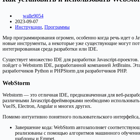
walle9054
2023-09-07
Инструкции
,
Программы
Мир программирования огромен, особенно когда речь идет о Ja
новые инструменты, а некоторые уже существующие могут потер
интегрированная среда разработки или IDE.
Существует множество IDE для разработки Javascript-проектов.
пойдет о Webstorm IDE, разработанной компанией JetBrains. Эта
разработчиков Python и PHPStorm для разработчиков PHP.
WebStorm
Webstorm — это отличная IDE, предназначенная для веб-разрабо
различными Javascript-фреймворками необходимо использовать 
VueJS, Electron, Angular и многих других.
Помимо интуитивно понятного пользовательского интерфейса,
Завершение кода: WebStorm автозаполняет соответствующи
реализованы с помощью алгоритмов машинного обучения.
шаблоны и Emmet.