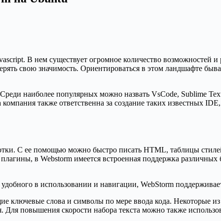
vascript. В нем существует огромное количество возможностей 
ять свою значимость. Ориентироваться в этом ландшафте бывает
 Среди наиболее популярных можно назвать VsCode, Sublime Text,
 компания также ответственна за создание таких известных IDE, к
тки. С ее помощью можно быстро писать HTML, таблицы стилей и 
плагины, в Webstorm имеется встроенная поддержка различных би
 удобного в использовании и навигации, WebStorm поддерживает
е ключевые слова и символы по мере ввода кода. Некоторые из э
 Для повышения скорости набора текста можно также использов