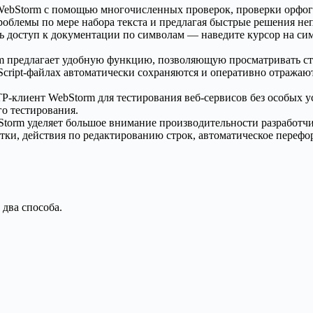
ebStorm с помощью многочисленных проверок, проверки орфограф
проблемы по мере набора текста и предлагая быстрые решения не
 доступ к документации по символам — наведите курсор на сим
 предлагает удобную функцию, позволяющую просматривать с
cript-файлах автоматически сохраняются и оперативно отражают
клиент WebStorm для тестирования веб-сервисов без особых у
го тестирования.
Storm уделяет большое внимание производительности разработчи
ки, действия по редактированию строк, автоматическое перефор
два способа.