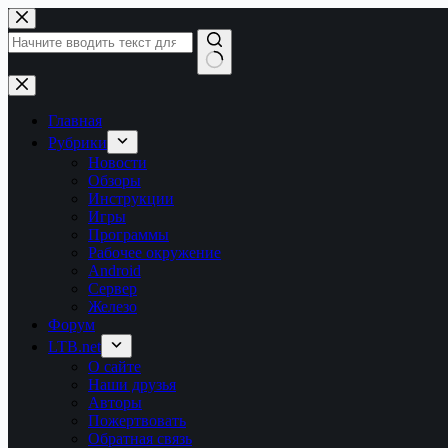
Перейти
к
сути
Ничего
не
найдено
Главная
Рубрики
Новости
Обзоры
Инструкции
Игры
Программы
Рабочее окружение
Android
Сервер
Железо
Форум
LTB.net
О сайте
Наши друзья
Авторы
Пожертвовать
Обратная связь