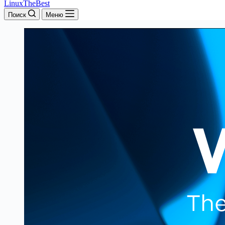
LinuxTheBest
Поиск
Меню