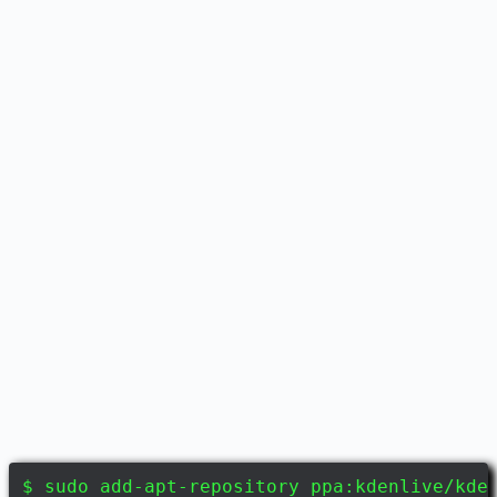
$ sudo add-apt-repository ppa:kdenlive/kde