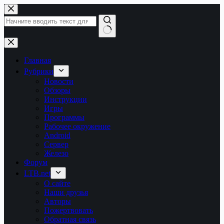
Перейти
к
сути
Ничего
не
найдено
Главная
Рубрики
Новости
Обзоры
Инструкции
Игры
Программы
Рабочее окружение
Android
Сервер
Железо
Форум
LTB.net
О сайте
Наши друзья
Авторы
Пожертвовать
Обратная связь