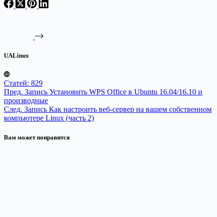
UALinux
Статей: 829
Пред.
Запись
Установить WPS Office в Ubuntu 16.04/16.10 и
производные
След.
Запись
Как настроить веб-сервер на вашем собственном
компьютере Linux (часть 2)
Вам может понравится