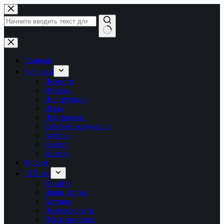
Перейти
к
сути
Ничего
не
найдено
Главная
Рубрики
Новости
Обзоры
Инструкции
Игры
Программы
Рабочее окружение
Android
Сервер
Железо
Форум
LTB.net
О сайте
Наши друзья
Авторы
Пожертвовать
Обратная связь