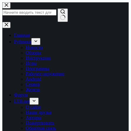
Перейти
к
сути
Ничего
не
найдено
Главная
Рубрики
Новости
Обзоры
Инструкции
Игры
Программы
Рабочее окружение
Android
Сервер
Железо
Форум
LTB.net
О сайте
Наши друзья
Авторы
Пожертвовать
Обратная связь