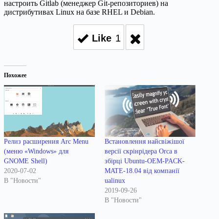
настроить Gitlab (менеджер Git-репозиториев) на
дистрибутивах Linux на базе RHEL и Debian.
Like
1
Похожее
Релиз расширения Arc Menu
Встановлення найсвіжішої
(меню «Windows» для
версії скрінрідера Orca в
GNOME Shell)
збірці Ubuntu-OEM-PACK-
2020-07-02
MATE-18.04 від компанії
В "Новости"
ualinux
2019-09-26
В "Новости"