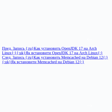
Пред.
Запись
{:ru}Как установить OpenJDK 17 на Arch
Linux{:}{:uk}Як встановити OpenJDK 17 на Arch Linux{:}
След.
Запись
{:ru}Как установить Memcached на Debian 12{:}
{:uk}Як встановити Memcached на Debian 12{:}