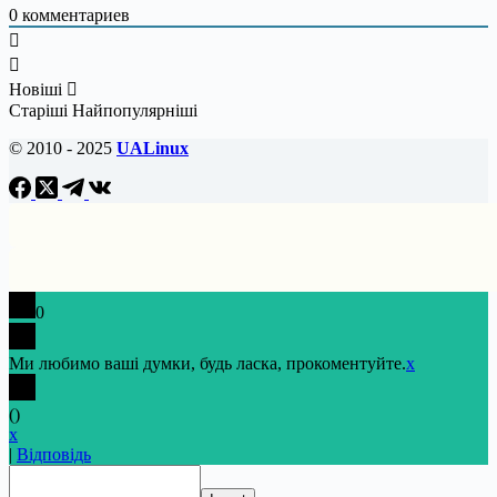
0
комментариев
Новіші
Старіші
Найпопулярніші
© 2010 - 2025
UALinux
0
Ми любимо ваші думки, будь ласка, прокоментуйте.
x
(
)
x
|
Відповідь