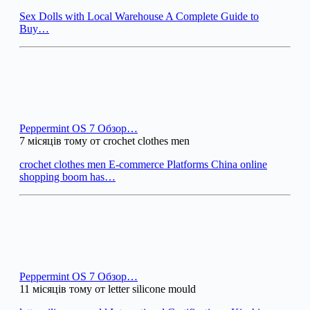
Sex Dolls with Local Warehouse A Complete Guide to
Buy…
Peppermint OS 7 Обзор…
7 місяців тому от crochet clothes men
crochet clothes men E-commerce Platforms China online
shopping boom has…
Peppermint OS 7 Обзор…
11 місяців тому от letter silicone mould