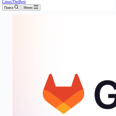
LinuxTheBest
Поиск
Меню