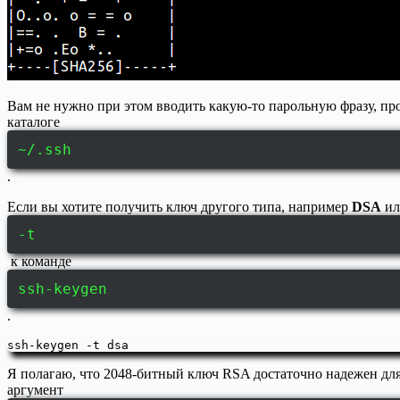
Вам не нужно при этом вводить какую-то парольную фразу, пр
каталоге
~/.ssh
.
Если вы хотите получить ключ другого типа, например
DSA
и
-t
к команде
ssh-keygen
.
ssh-keygen -t dsa
Я полагаю, что 2048-битный ключ RSA достаточно надежен для
аргумент