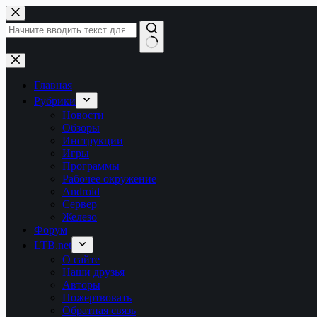
Перейти
к
сути
Ничего
не
найдено
Главная
Рубрики
Новости
Обзоры
Инструкции
Игры
Программы
Рабочее окружение
Android
Сервер
Железо
Форум
LTB.net
О сайте
Наши друзья
Авторы
Пожертвовать
Обратная связь