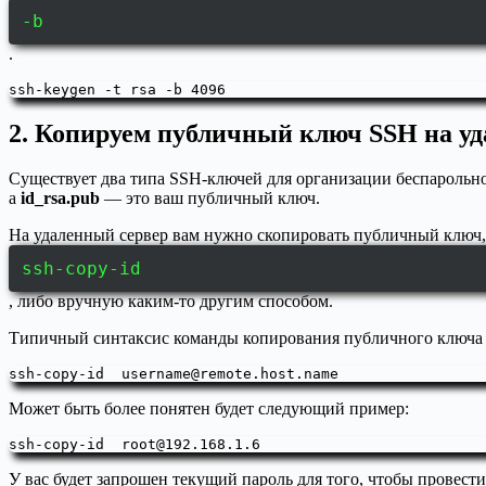
-b
.
ssh-keygen -t rsa -b 4096
2. Копируем публичный ключ SSH на у
Существует два типа SSH-ключей для организации беспарольног
а
id_rsa.pub
— это ваш публичный ключ.
На удаленный сервер вам нужно скопировать публичный ключ
ssh-copy-id
, либо вручную каким-то другим способом.
Типичный синтаксис команды копирования публичного ключа
ssh-copy-id  
username@remote.host.name
Может быть более понятен будет следующий пример:
ssh-copy-id  
root@192.168.1.6
У вас будет запрошен текущий пароль для того, чтобы провест