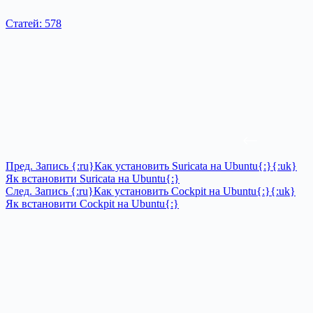
Статей: 578
Пред.
Запись
{:ru}Как установить Suricata на Ubuntu{:}{:uk}
Як встановити Suricata на Ubuntu{:}
След.
Запись
{:ru}Как установить Cockpit на Ubuntu{:}{:uk}
Як встановити Cockpit на Ubuntu{:}