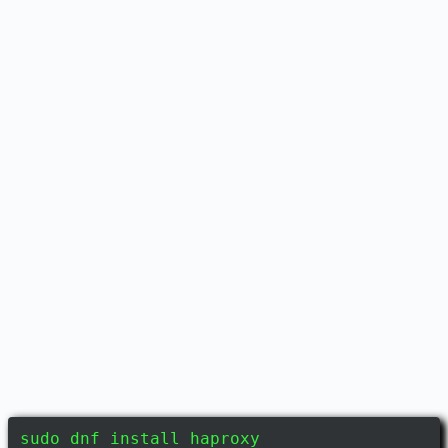
sudo dnf install haproxy