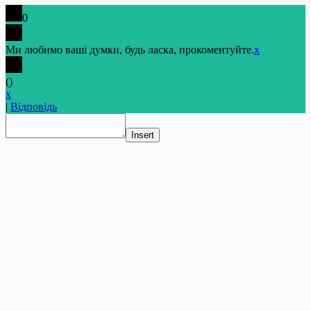
0
Ми любимо ваші думки, будь ласка, прокоментуйте.
x
(
)
x
|
Відповідь
Insert