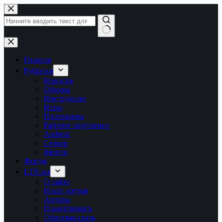
Перейти
к
сути
Ничего
не
найдено
Главная
Рубрики
Новости
Обзоры
Инструкции
Игры
Программы
Рабочее окружение
Android
Сервер
Железо
Форум
LTB.net
О сайте
Наши друзья
Авторы
Пожертвовать
Обратная связь