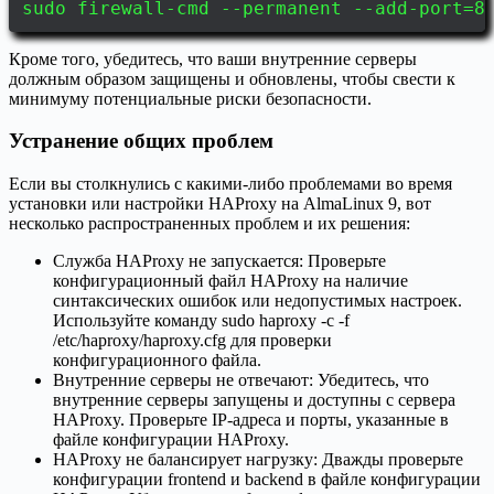
sudo firewall-cmd --permanent --add-port=8
Кроме того, убедитесь, что ваши внутренние серверы
должным образом защищены и обновлены, чтобы свести к
минимуму потенциальные риски безопасности.
Устранение общих проблем
Если вы столкнулись с какими-либо проблемами во время
установки или настройки HAProxy на AlmaLinux 9, вот
несколько распространенных проблем и их решения:
Служба HAProxy не запускается: Проверьте
конфигурационный файл HAProxy на наличие
синтаксических ошибок или недопустимых настроек.
Используйте команду sudo haproxy -c -f
/etc/haproxy/haproxy.cfg для проверки
конфигурационного файла.
Внутренние серверы не отвечают: Убедитесь, что
внутренние серверы запущены и доступны с сервера
HAProxy. Проверьте IP-адреса и порты, указанные в
файле конфигурации HAProxy.
HAProxy не балансирует нагрузку: Дважды проверьте
конфигурации frontend и backend в файле конфигурации