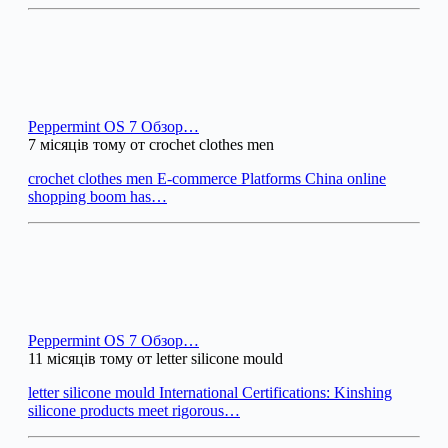
Peppermint OS 7 Обзор…
7 місяців тому от crochet clothes men
crochet clothes men E-commerce Platforms China online
shopping boom has…
Peppermint OS 7 Обзор…
11 місяців тому от letter silicone mould
letter silicone mould International Certifications: Kinshing
silicone products meet rigorous…