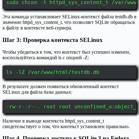
sudo chcon -t httpd_sys_content_t /var/www
Эта команда устанавливает SELinux-контекст файла testdb.db в
значение httpd_sys_content_t, что позволяет SQLite обращаться
к файлу в контексте веб-сервера.
Шаг 3: Проверка контекста SELinux
Чтобы убедиться в том, что контекст был успешно изменен,
воспользуйтесь командой ls с опцией -Z:
ls -lZ /var/www/html/testdb.db
В результате должен появиться обновленный контекст
SELinux для файла базы данных:
-rw-r--r--. root root unconfined_u:object_
Наличие в выводе контекста httpd_sys_content_t
свидетельствует о том, что контекст установлен правильно.
Шаг 4. Проверка доступа к SQLite 3 на Fedora