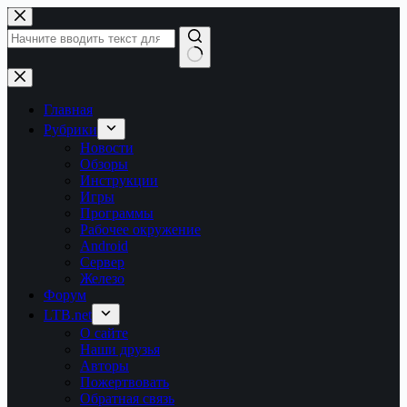
Перейти
к
сути
Ничего
не
найдено
Главная
Рубрики
Новости
Обзоры
Инструкции
Игры
Программы
Рабочее окружение
Android
Сервер
Железо
Форум
LTB.net
О сайте
Наши друзья
Авторы
Пожертвовать
Обратная связь