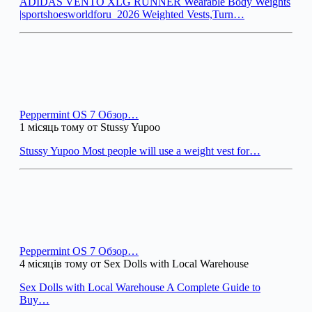
ADIDAS VENTO XLG RUNNER Wearable Body Weights
|sportshoesworldforu_2026 Weighted Vests,Turn…
Peppermint OS 7 Обзор…
1 місяць тому от Stussy Yupoo
Stussy Yupoo Most people will use a weight vest for…
Peppermint OS 7 Обзор…
4 місяців тому от Sex Dolls with Local Warehouse
Sex Dolls with Local Warehouse A Complete Guide to
Buy…