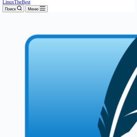
LinuxTheBest
Поиск
Меню