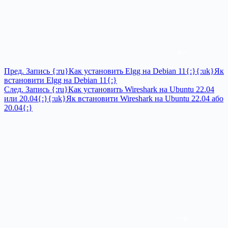
Пред.
Запись
{:ru}Как установить Elgg на Debian 11{:}{:uk}Як
встановити Elgg на Debian 11{:}
След.
Запись
{:ru}Как установить Wireshark на Ubuntu 22.04
или 20.04{:}{:uk}Як встановити Wireshark на Ubuntu 22.04 або
20.04{:}