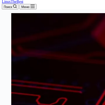
LinuxTheBest
Поиск
Меню