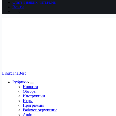
Статьи наших читателей
Войти
LinuxTheBest
Рубрики
Новости
Обзоры
Инструкции
Игры
Программы
Рабочее окружение
Android