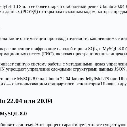
llyfish LTS или ее более старый стабильный релиз Ubuntu 20.04 
ми данных (РСУБД) с открытым исходным кодом, которая предла
0
аны такие оптимизации производительности, как невидимые ин
ак расширенное шифрование паролей и роли SQL, в MySQL 8.0 б
рмационных систем (ГИС), включая пространственные индексы 
чивает единую систему работы с метаданными, делая управлени
ON упрощают управление сложными структурами данных JSON.
новке MySQL 8.0 на Ubuntu 22.04 Jammy Jellyfish LTS или Ubun
них — с использованием стандартного репозитория Ubuntu, а д
u 22.04 или 20.04
 MySQL 8.0
обновить систему. Этот процесс гарантирует, что все существую