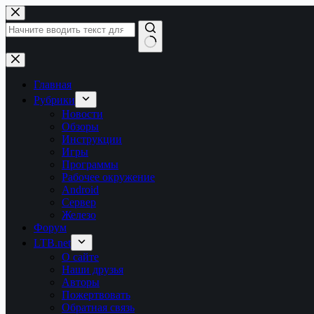
Перейти
к
сути
Ничего
не
найдено
Главная
Рубрики
Новости
Обзоры
Инструкции
Игры
Программы
Рабочее окружение
Android
Сервер
Железо
Форум
LTB.net
О сайте
Наши друзья
Авторы
Пожертвовать
Обратная связь