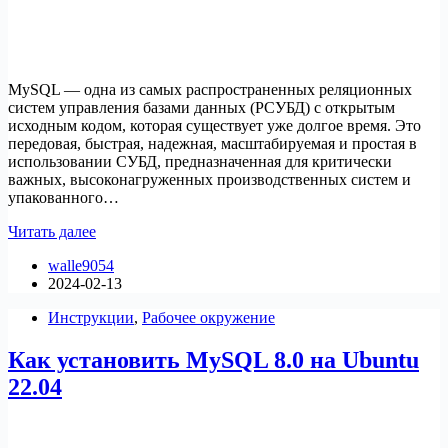
MySQL — одна из самых распространенных реляционных
систем управления базами данных (РСУБД) с открытым
исходным кодом, которая существует уже долгое время. Это
передовая, быстрая, надежная, масштабируемая и простая в
использовании СУБД, предназначенная для критически
важных, высоконагруженных производственных систем и
упакованного…
8
Читать далее
лучших
walle9054
MySQL/MariaDB
2024-02-13
GUI-
инструментов
Инструкции
,
Рабочее окружение
для
Linux
Как установить MySQL 8.0 на Ubuntu
22.04