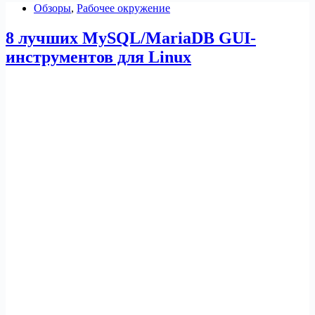
Обзоры
,
Рабочее окружение
Ubuntu
8 лучших MySQL/MariaDB GUI-
инструментов для Linux