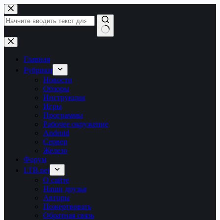
Перейти
к
сути
Ничего
не
найдено
Главная
Рубрики
Новости
Обзоры
Инструкции
Игры
Программы
Рабочее окружение
Android
Сервер
Железо
Форум
LTB.net
О сайте
Наши друзья
Авторы
Пожертвовать
Обратная связь