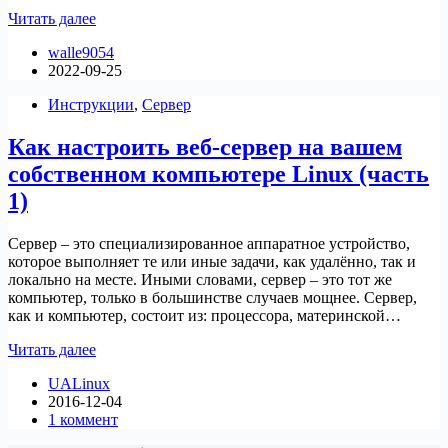
20
Читать далее
команд
walle9054
mysqladmin
2022-09-25
для
администрирования
Инструкции
,
Сервер
базы
данных
Как настроить веб-сервер на вашем
MYSQL/MariaDB
собственном компьютере Linux (часть
1)
Сервер – это специализированное аппаратное устройство,
которое выполняет те или иные задачи, как удалённо, так и
локально на месте. Иными словами, сервер – это тот же
компьютер, только в большинстве случаев мощнее. Сервер,
как и компьютер, состоит из: процессора, материнской…
Как
Читать далее
настроить
UALinux
веб-
2016-12-04
сервер
1 коммент
на
вашем