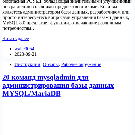
безопасная РСУБД, обладающая значительными улучшениями
по сравнению со своими предшественниками. Если вы
являетесь администратором базы данных, разработчиком или
просто интересуетесь вопросами управления базами данных,
MySQL 8.0 предлагает функции, отвечающие различным
потребностям…
Как
Читать далее
установить
walle9054
MySQL
2023-09-21
8.0
на
Инструкции
,
Обзоры
,
Рабочее окружение
Ubuntu
22.04
20 команд mysqladmin для
администрирования базы данных
MYSQL/MariaDB