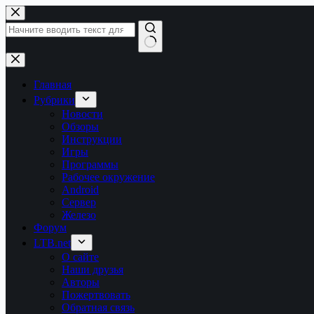
Перейти
к
сути
Ничего
не
найдено
Главная
Рубрики
Новости
Обзоры
Инструкции
Игры
Программы
Рабочее окружение
Android
Сервер
Железо
Форум
LTB.net
О сайте
Наши друзья
Авторы
Пожертвовать
Обратная связь