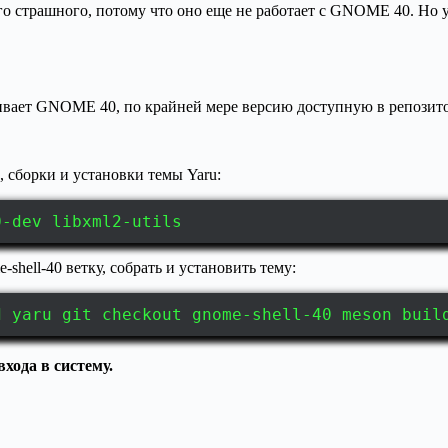
 страшного, потому что оно еще не работает с GNOME 40. Но убе
живает GNOME 40, по крайней мере версию доступную в репозито
, сборки и установки темы Yaru:
0-dev libxml2-utils
shell-40 ветку, собрать и установить тему:
d yaru git checkout gnome-shell-40 meson buil
хода в систему.