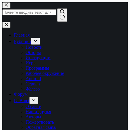
Перейти
к
сути
Ничего
не
найдено
Главная
Рубрики
Новости
Обзоры
Инструкции
Игры
Программы
Рабочее окружение
Android
Сервер
Железо
Форум
LTB.net
О сайте
Наши друзья
Авторы
Пожертвовать
Обратная связь