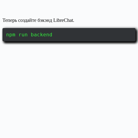
Теперь создайте бэкэнд LibreChat.
npm run backend