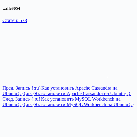
walle9054
Статей: 578
Пред.
Запись
{:ru}Как установить Apache Cassandra на
Ubuntu{:}{:uk}Як встановити Apache Cassandra на Ubuntu{:}
След.
Запись
{:ru}Как установить MySQL Workbench на
Ubuntu{:}{:uk}Як встановити MySQL Workbench на Ubuntu{:}