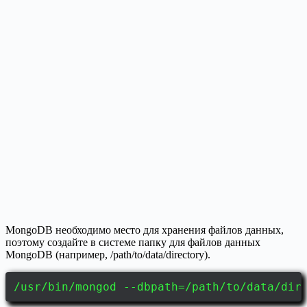
MongoDB необходимо место для хранения файлов данных,
поэтому создайте в системе папку для файлов данных
MongoDB (например, /path/to/data/directory).
/usr/bin/mongod --dbpath=/path/to/data/dir