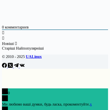
0
комментариев
Новіші
Старіші
Найпопулярніші
© 2010 - 2025
UALinux
0
Ми любимо ваші думки, будь ласка, прокоментуйте.
x