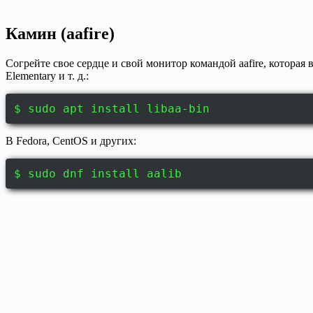
Камин (aafire)
Согрейте свое сердце и свой монитор командой aafire, которая
Elementary и т. д.:
$ sudo apt install libaa-bin
В Fedora, CentOS и других:
$ sudo dnf install aalib