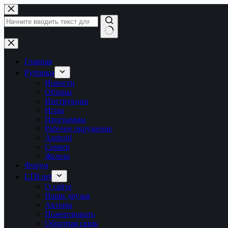
Перейти
к
сути
Ничего
не
найдено
Главная
Рубрики
Новости
Обзоры
Инструкции
Игры
Программы
Рабочее окружение
Android
Сервер
Железо
Форум
LTB.net
О сайте
Наши друзья
Авторы
Пожертвовать
Обратная связь