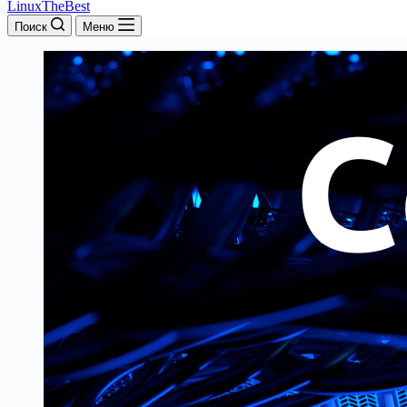
LinuxTheBest
Поиск
Меню