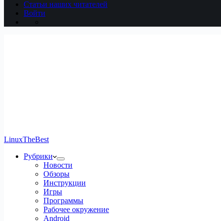
Статьи наших читателей
Войти
LinuxTheBest
Рубрики
Новости
Обзоры
Инструкции
Игры
Программы
Рабочее окружение
Android