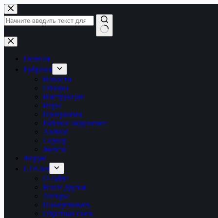
Перейти
к
сути
Ничего
не
найдено
Главная
Рубрики
Новости
Обзоры
Инструкции
Игры
Программы
Рабочее окружение
Android
Сервер
Железо
Форум
LTB.net
О сайте
Наши друзья
Авторы
Пожертвовать
Обратная связь