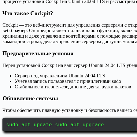
процессе установки Cockpit на Ubuntu 24.04 LTS и рассмотрим
Что такое Cockpit?
Cockpit — это веб-инструмент для управления серверами с отк
веб-браузер. Он предоставляет полный набор функций, включа
хранилищ и даже управление контейнерами с помощью расшире
командной строки, делая управление сервером доступным для 
Предварительные условия
Перед установкой Cockpit на ваш сервер Ubuntu 24.04 LTS убе
Сервер под управлением Ubuntu 24.04 LTS
Учетная запись пользователя с привилегиями sudo
Стабильное интернет-соединение для загрузки пакетов
Обновление системы
Чтобы обеспечить плавную установку и безопасность вашего с
sudo apt update sudo apt upgrade