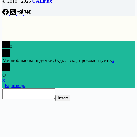
© 2010 - 2025
UALinux
0
Ми любимо ваші думки, будь ласка, прокоментуйте.
x
(
)
x
|
Відповідь
Insert