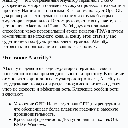
Alacritty — это современный эмулятор терминала с GPU-
ускорением, который обещает высокую производительность и
простоту. Написанный на языке Rust, он использует OpenGL
для рендеринга, что делает его одним из самых быстрых
эмуляторов терминалов. В этом руководстве вы узнаете, как
установить Alacritty на Ubuntu 24.04 двумя основными
способами: через персональный архив пакетов (PPA) и путем
компиляции из исходного кода. К концу этой статьи у вас
будет полностью функциональный терминал Alacritty,
готовый к использованию в ваших разработках.
Что такое Alacritty?
Alacritty выделяется среди эмуляторов терминала своей
нацеленностью на производительность и простоту. В отличие
от многих традиционных эмуляторов терминала, Alacritty не
поддерживает вкладки и разделения; вместо этого он делает
упор на скорость и эффективность. Ключевые особенности
включают:
Ускорение GPU: Использует ваш GPU для рендеринга,
что обеспечивает более плавную графику и высокую
производительность.
Кроссплатформенность: Доступно для Linux, macOS,
BSD и Windows.