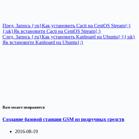
Пред.
Запись
{:ru}Как установить Cacti на CentOS Stream{:}
{:uk}Як встановити Cacti на CentOS Stream{:}
След.
Запись
{:ru}Как установить Kanboard на Ubuntu{:}{:uk}
Як встановити Kanboard на Ubuntu{:}
Вам может понравится
Создание базовой станции GSM из подручных средств
2016-08-19