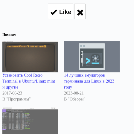
Like
Похожее
Установить Cool Retro
14 лучших эмуляторов
Terminal в Ubuntu/Linux mint
терминала для Linux в 2023
и другие
году
2017-06-23
2023-08-21
В "Программы"
В "Обзоры"