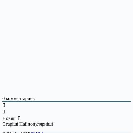
0
комментариев
Новіші
Старіші
Найпопулярніші