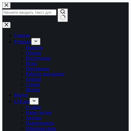
Перейти
к
сути
Ничего
не
найдено
Главная
Рубрики
Новости
Обзоры
Инструкции
Игры
Программы
Рабочее окружение
Android
Сервер
Железо
Форум
LTB.net
О сайте
Наши друзья
Авторы
Пожертвовать
Обратная связь