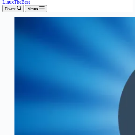
LinuxTheBest
Поиск
Меню