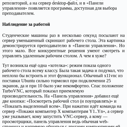
репозиторий, а на сервер desktop-файл, и в «Панели
управления» появляется программа, доступная для выбора
преподавателем.
Наблюдение за работой
Студенческие машины раз в несколько секунд посылают на
сервер уменьшенный скриншот рабочего стола. Эта картинка
демонстрируется преподавателю в «Панели управления». Но
этого мало. Все конкурентные решения умеют смотреть и
управлять удаленным рабочим столом. А чем я хуже?
Тут возникла ещё одна «хотелка»: режим показа одного
рабочего стола всему классу. Была такая задача и подумал, что
неплохо бы встроить и этот функционал. Обычный x11vnc из
поставки Ubuntu сильно тормозил при подключении 25
экранов, да и при 10 было уже некомфортно. Спас положение
TurboVNC, который показал приемлемую
производительность. На «Панель управления» добавил ещё
две кнопки: «Посмотреть рабочий стол (и поуправлять)» и
«Показать выделенный всем». При нажатии идёт команда на
сервер «Покажи компьютер X компьютерам Y1..Yn», а сервер
уже указывает, кому запустить VNC-сервер, а кому —
просмотрщики, панель управления ведь обычная web-
страница и напрямую общаться с другими компьютерами ей