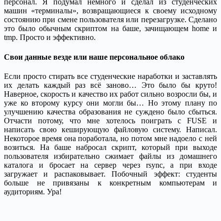
персонал. Я подумал немного и сделал из студенческих
машин «терминалы», возвращающиеся к своему исходному
состоянию при смене пользователя или перезагрузке. Сделано
это было обычным скриптом на баше, зачищающем home и
tmp. Просто и эффективно.
Свои данные везде или наше персональное облако
Если просто стирать все студенческие наработки и заставлять
их делать каждый раз всё заново… Это было бы круто!
Наверное, скорость и качество их работ сильно возросли бы, и
уже ко второму курсу они могли бы… Но этому плану по
улучшению качества образования не суждено было сбыться.
Отчасти потому, что мне хотелось поиграть с FUSE и
написать свою кеширующую файловую систему. Написал.
Некоторое время она поработала, но потом мне надоело с ней
возиться. На баше набросал скрипт, который при выходе
пользователя избирательно сжимает файлы из домашнего
каталога и бросает на сервер через rsync, а при входе
загружает и распаковывает. Побочный эффект: студенты
больше не привязаны к конкретным компьютерам и
аудиториям. Ура!