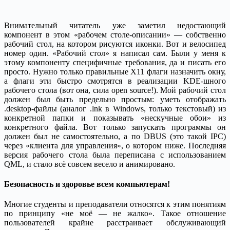
Внимательный читатель уже заметил недостающий
компонент в этом «рабочем столе-описании» — собственно
рабочий стол, на котором рисуются иконки. Вот и велосипед
номер один. «Рабочий стол» я написал сам. Были у меня к
этому компоненту специфичные требования, да и писать его
просто. Нужно только правильные X11 флаги назначить окну,
а флаги эти быстро смотрятся в реализации KDE-шного
рабочего стола (вот она, сила open source!). Мой рабочий стол
должен был быть предельно простым: уметь отображать
.desktop-файлы (аналог .lnk в Windows, только текстовый) из
конкретной папки и показывать «нескучные обои» из
конкретного файла. Вот только запускать программы он
должен был не самостоятельно, а по DBUS (это такой IPC)
через «клиента для управления», о котором ниже. Последняя
версия рабочего стола была переписана с использованием
QML, и стало всё совсем весело и анимировано.
Безопасность и здоровье всем компьютерам!
Многие студенты и преподаватели относятся к этим понятиям
по принципу «не моё — не жалко». Такое отношение
пользователей крайне расстраивает обслуживающий