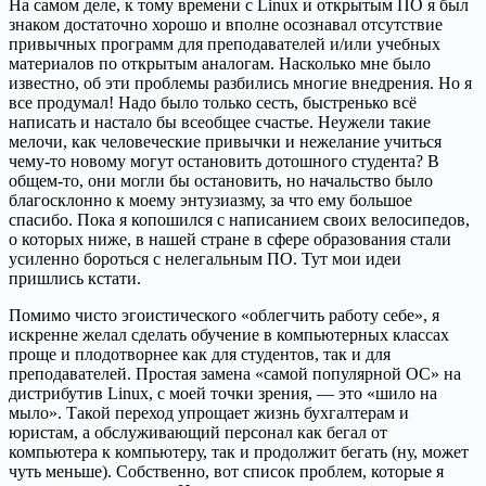
На самом деле, к тому времени с Linux и открытым ПО я был
знаком достаточно хорошо и вполне осознавал отсутствие
привычных программ для преподавателей и/или учебных
материалов по открытым аналогам. Насколько мне было
известно, об эти проблемы разбились многие внедрения. Но я
все продумал! Надо было только сесть, быстренько всё
написать и настало бы всеобщее счастье. Неужели такие
мелочи, как человеческие привычки и нежелание учиться
чему-то новому могут остановить дотошного студента? В
общем-то, они могли бы остановить, но начальство было
благосклонно к моему энтузиазму, за что ему большое
спасибо. Пока я копошился с написанием своих велосипедов,
о которых ниже, в нашей стране в сфере образования стали
усиленно бороться с нелегальным ПО. Тут мои идеи
пришлись кстати.
Помимо чисто эгоистического «облегчить работу себе», я
искренне желал сделать обучение в компьютерных классах
проще и плодотворнее как для студентов, так и для
преподавателей. Простая замена «самой популярной ОС» на
дистрибутив Linux, с моей точки зрения, — это «шило на
мыло». Такой переход упрощает жизнь бухгалтерам и
юристам, а обслуживающий персонал как бегал от
компьютера к компьютеру, так и продолжит бегать (ну, может
чуть меньше). Собственно, вот список проблем, которые я