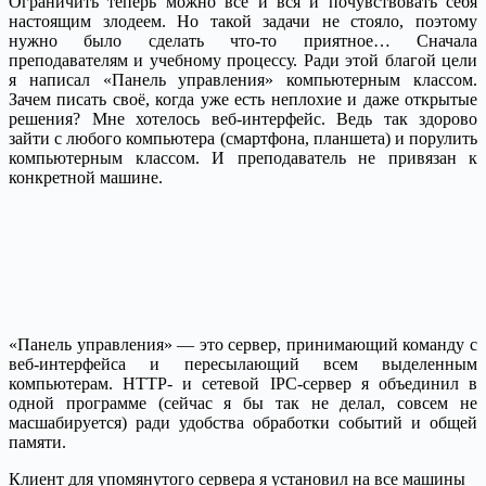
Ограничить теперь можно всё и вся и почувствовать себя
настоящим злодеем. Но такой задачи не стояло, поэтому
нужно было сделать что-то приятное… Сначала
преподавателям и учебному процессу. Ради этой благой цели
я написал «Панель управления» компьютерным классом.
Зачем писать своё, когда уже есть неплохие и даже открытые
решения? Мне хотелось веб-интерфейс. Ведь так здорово
зайти с любого компьютера (смартфона, планшета) и порулить
компьютерным классом. И преподаватель не привязан к
конкретной машине.
«Панель управления» — это сервер, принимающий команду с
веб-интерфейса и пересылающий всем выделенным
компьютерам. HTTP- и сетевой IPC-сервер я объединил в
одной программе (сейчас я бы так не делал, совсем не
масшабируется) ради удобства обработки событий и общей
памяти.
Клиент для упомянутого сервера я установил на все машины