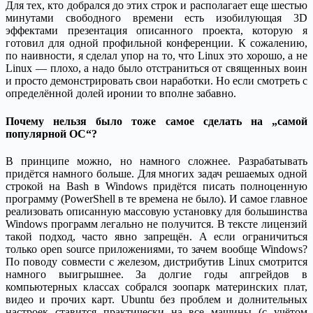
Для тех, кто добрался до этих строк и располагает еще шестью
минутами свободного времени есть изобилующая 3D
эффектами презентация описанного проекта, которую я
готовил для одной профильной конференции. К сожалению,
по наивности, я сделал упор на то, что Linux это хорошо, а не
Linux — плохо, а надо было отстраниться от священных воин
и просто демонстрировать свои наработки. Но если смотреть с
определённой долей иронии то вполне забавно.
Почему нельзя было тоже самое сделать на „самой
популярной ОС“?
В принципе можно, но намного сложнее. Разрабатывать
придётся намного больше. Для многих задач решаемых одной
строкой на Bash в Windows придётся писать полноценную
программу (PowerShell в те времена не было). И самое главное
реализовать описанную массовую установку для большинства
Windows программ легально не получится. В тексте лицензий
такой подход, часто явно запрещён. А если ограничиться
только open source приложениями, то зачем вообще Windows?
По поводу совмести с железом, дистрибутив Linux смотрится
намного выигрышнее. За долгие годы апгрейдов в
компьютерных классах собрался зоопарк материнских плат,
видео и прочих карт. Ubuntu без проблем и долнительных
настроек ставится практически на все машины (c учётом