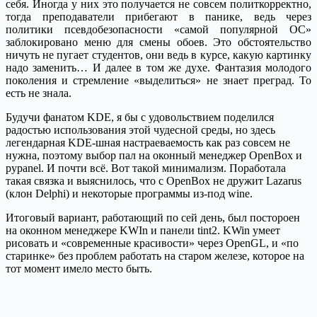
себя. Иногда у них это получается не совсем политкорректно,
тогда преподаватели прибегают в панике, ведь через
политики псевдобезопасности «самой популярной ОС»
заблокировано меню для смены обоев. Это обстоятельство
ничуть не пугает студентов, они ведь в курсе, какую картинку
надо заменить… И далее в том же духе. Фантазия молодого
поколения и стремление «выделиться» не знает преград. То
есть не знала.
Будучи фанатом KDE, я бы с удовольствием поделился
радостью использования этой чудесной среды, но здесь
легендарная KDE-шная настраеваемость как раз совсем не
нужна, поэтому выбор пал на оконный менеджер OpenBox и
pypanel. И почти всё. Вот такой минимализм. Поработала
такая связка и выяснилось, что c OpenBox не дружит Lazarus
(клон Delphi) и некоторые программы из-под wine.
Итоговый вариант, работающий по сей день, был постороен
на оконном менеджере KWIn и панели tint2. KWin умеет
рисовать и «современные красивости» через OpenGL, и «по
старинке» без проблем работать на старом железе, которое на
тот момент имело место быть.