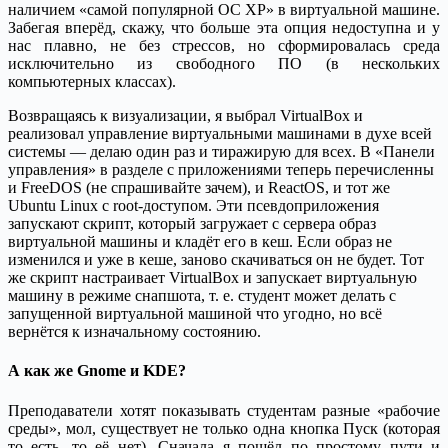
наличием «самой популярной ОС XP» в виртуальной машине.
Забегая вперёд, скажу, что больше эта опция недоступна и у
нас плавно, не без стрессов, но сформировалась среда
исключительно из свободного ПО (в нескольких
компьютерных классах).
Возвращаясь к визуализации, я выбрал VirtualBox и
реализовал управление виртуальными машинами в духе всей
системы — делаю один раз и тиражирую для всех. В «Панели
управления» в разделе с приложениями теперь перечисленны
и FreeDOS (не спрашивайте зачем), и ReactOS, и тот же
Ubuntu Linux с root-доступом. Эти псевдоприложения
запускают скрипт, который загружает с сервера образ
виртуальной машины и кладёт его в кеш. Если образ не
изменился и уже в кеше, заново скачиваться он не будет. Тот
же скрипт настраивает VirtualBox и запускает виртуальную
машину в режиме снапшота, т. е. студент может делать с
запущенной виртуальной машиной что угодно, но всё
вернётся к изначальному состоянию.
А как же Gnome и KDE?
Преподаватели хотят показывать студентам разные «рабочие
среды», мол, существует не только одна кнопка Пуск (которая
то есть, то её нет). Сначала я пошёл по простому пути и