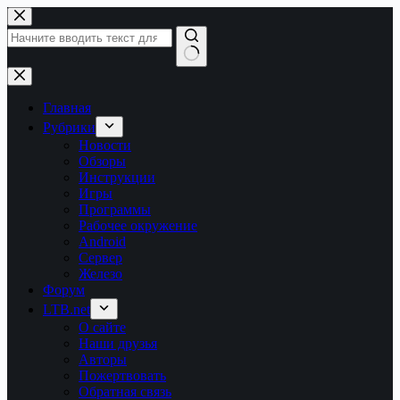
Перейти
к
сути
Ничего
не
найдено
Главная
Рубрики
Новости
Обзоры
Инструкции
Игры
Программы
Рабочее окружение
Android
Сервер
Железо
Форум
LTB.net
О сайте
Наши друзья
Авторы
Пожертвовать
Обратная связь