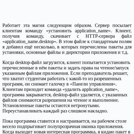
Работает эта магия следующим образом. Сервер посылает
клиентам команду «установить application_name». Клиент,
получив команду, скачивает с HTTP-сервера файл
«application_name.desktop». В этом файле к стандартным полям
я добавил ещё несколько, в которых перечислены пакеты для
установки, основные файлы и директории приложения и т.д.
Когда desktop-файл загрузится, клиент попытается установить
перечисленные в нём пакеты и задать права на чтение/запуск
указанным файлам приложения. Если преподаватель решает,
что хватит студентам работать с какой-то из разрешенных
программ, он снимает галочку в «Панели управления».
Клиентам приходит команда «удалить application_name»,
программа закрывается, desktop-файл удаляется, с указанных
файлов снимаются разрешения на чтение и выполнение.
Установленные пакеты остаются нетронутыми.
Переустанавливать каждый раз слишком накладно.
Пока программа ставится и настраивается, на рабочем столе
весело подпрыгивает полупрозрачная иконка приложения.
Когда выходит новая интересная программка, я кидаю пакет в