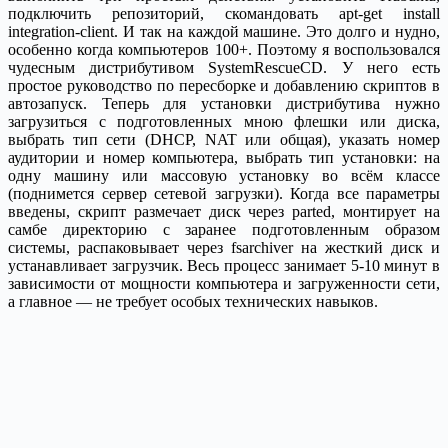
подключить репозиторий, скомандовать apt-get install
integration-client. И так на каждой машине. Это долго и нудно,
особенно когда компьютеров 100+. Поэтому я воспользовался
чудесным дистрибутивом SystemResсueCD. У него есть
простое руководство по пересборке и добавлению скриптов в
автозапуск. Теперь для установки дистрибутива нужно
загрузиться с подготовленных мною флешки или диска,
выбрать тип сети (DHCP, NAT или общая), указать номер
аудитории и номер компьютера, выбрать тип установки: на
одну машину или массовую установку во всём классе
(поднимется сервер сетевой загрузки). Когда все параметры
введены, скрипт размечает диск через parted, монтирует на
самбе директорию с заранее подготовленным образом
системы, распаковывает через fsarchiver на жесткий диск и
устанавливает загрузчик. Весь процесс занимает 5-10 минут в
зависимости от мощности компьютера и загруженности сети,
а главное — не требует особых технических навыков.