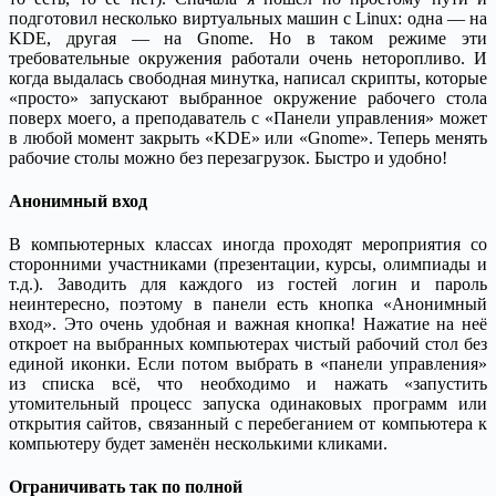
подготовил несколько виртуальных машин с Linux: одна — на
KDE, другая — на Gnome. Но в таком режиме эти
требовательные окружения работали очень неторопливо. И
когда выдалась свободная минутка, написал скрипты, которые
«просто» запускают выбранное окружение рабочего стола
поверх моего, а преподаватель с «Панели управления» может
в любой момент закрыть «KDE» или «Gnome». Теперь менять
рабочие столы можно без перезагрузок. Быстро и удобно!
Анонимный вход
В компьютерных классах иногда проходят мероприятия со
сторонними участниками (презентации, курсы, олимпиады и
т.д.). Заводить для каждого из гостей логин и пароль
неинтересно, поэтому в панели есть кнопка «Анонимный
вход». Это очень удобная и важная кнопка! Нажатие на неё
откроет на выбранных компьютерах чистый рабочий стол без
единой иконки. Если потом выбрать в «панели управления»
из списка всё, что необходимо и нажать «запустить
утомительный процесс запуска одинаковых программ или
открытия сайтов, связанный с перебеганием от компьютера к
компьютеру будет заменён несколькими кликами.
Ограничивать так по полной