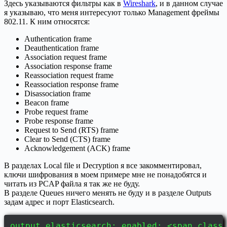
Здесь указываются фильтры как в
Wireshark
, и в данном случае
я указываю, что меня интересуют только Management фреймы
802.11. К ним относятся:
Authentication frame
Deauthentication frame
Association request frame
Association response frame
Reassociation request frame
Reassociation response frame
Disassociation frame
Beacon frame
Probe request frame
Probe response frame
Request to Send (RTS) frame
Clear to Send (CTS) frame
Acknowledgement (ACK) frame
В разделах Local file и Decryption я все закомментировал,
ключи шифрования в моем примере мне не понадобятся и
читать из PCAP файла я так же не буду.
В разделе Queues ничего менять не буду и в разделе Outputs
задам адрес и порт Elasticsearch.
output.elasticsearch: enabled: <span class