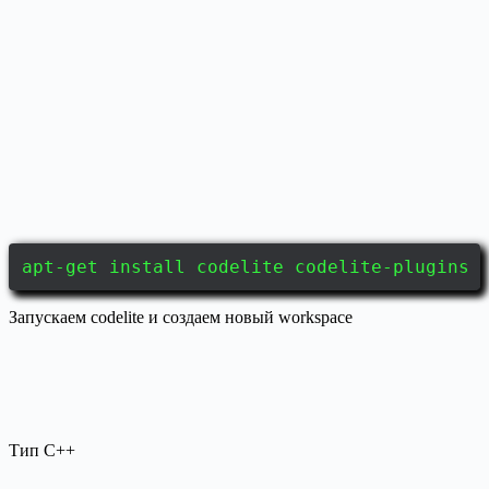
apt-get install codelite codelite-plugins
Запускаем codelite и создаем новый workspace
Тип C++