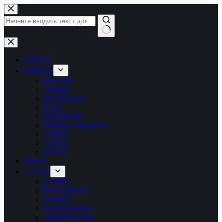
Перейти
к
сути
Ничего
не
найдено
Главная
Рубрики
Новости
Обзоры
Инструкции
Игры
Программы
Рабочее окружение
Android
Сервер
Железо
Форум
LTB.net
О сайте
Наши друзья
Авторы
Пожертвовать
Обратная связь