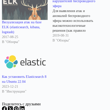
нарушителей беспроводного
эфира
Для выявления атак и
аномалий беспроводного
эфира можно использовать
Визуализация атак на базе
высокотехнологичные
ELK (elasticsearch, kibana,
решения (как правило
logstash)
дорогие), которые позволяют
2019-08-31
2017-08-25
контролировать беспроводные
В "Обзоры"
В "Обзоры"
сети и выявлять попытки атак.
В этой статье я расскажу о
двух бесплатных утилитах,
которые позволят вам
контролировать беспроводной
эфир и оперативно
реагировать на вторжения
Как установить Elasticsearch 8
злоумышленников. С точки
на Ubuntu 22.04
зрения обеспечения
2023-12-21
безопасности отслеживание…
В "Инструкции"
Поделитесь с друзьями