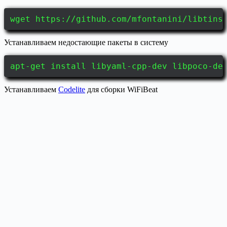
wget https://github.com/mfontanini/libtins
Устанавливаем недостающие пакеты в систему
apt-get install libyaml-cpp-dev libpoco-de
Устанавливаем
Codelite
для сборки WiFiBeat