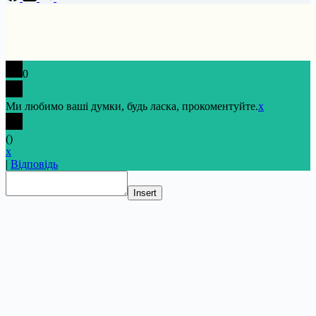
0
Ми любимо ваші думки, будь ласка, прокоментуйте.
x
(
)
x
|
Відповідь
Insert