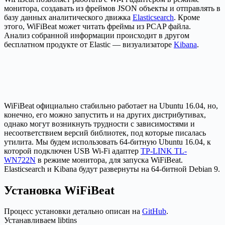
монитора, создавать из фреймов JSON объекты и отправлять в
базу данных аналитического движка
Elasticsearch
. Кроме
этого, WiFiBeat может читать фреймы из PCAP файла.
Анализ собранной информации происходит в другом
бесплатном продукте от Elastic — визуализаторе
Kibana
.
WiFiBeat официально стабильно работает на Ubuntu 16.04, но,
конечно, его можно запустить и на других дистрибутивах,
однако могут возникнуть трудности с зависимостями и
несоответствием версий библиотек, под которые писалась
утилита. Мы будем использовать 64-битную Ubuntu 16.04, к
которой подключен USB Wi-Fi адаптер
TP-LINK TL-
WN722N
в режиме монитора, для запуска WiFiBeat.
Elasticsearch и Kibana будут развернуты на 64-битной Debian 9.
Установка WiFiBeat
Процесс установки детально описан на
GitHub
.
Устанавливаем libtins