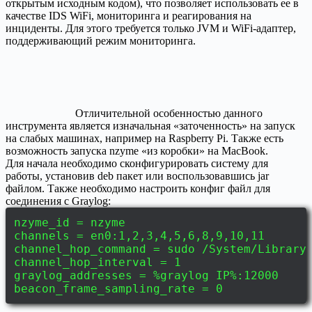
открытым исходным кодом), что позволяет использовать ее в
качестве IDS WiFi, мониторинга и реагирования на
инциденты. Для этого требуется только JVM и WiFi-адаптер,
поддерживающий режим мониторинга.
Отличительной особенностью данного
инструмента является изначальная «заточенность» на запуск
на слабых машинах, например на Raspberry Pi. Также есть
возможность запуска nzyme «из коробки» на MacBook.
Для начала необходимо сконфигурировать систему для
работы, установив deb пакет или воспользовавшись jar
файлом. Также необходимо настроить конфиг файл для
соединения с Graylog:
nzyme_id = nzyme
channels = en0:1,2,3,4,5,6,8,9,10,11
channel_hop_command = sudo /System/Library
channel_hop_interval = 1
graylog_addresses = %graylog IP%:12000
beacon_frame_sampling_rate = 0