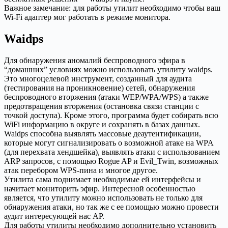
Важное замечание: для работы утилит необходимо чтобы ваш
Wi-Fi адаптер мог работать в режиме монитора.
Waidps
Для обнаружения аномалий беспроводного эфира в
“домашних” условиях можно использовать утилиту waidps.
Это многоцелевой инструмент, созданный для аудита
(тестирования на проникновение) сетей, обнаружения
беспроводного вторжения (атаки WEP/WPA/WPS) а также
предотвращения вторжения (остановка связи станции с
точкой доступа). Кроме этого, программа будет собирать всю
WiFi информацию в округе и сохранять в базах данных.
Waidps способна выявлять массовые деаутентификации,
которые могут сигнализировать о возможной атаке на WPA
(для перехвата хендшейка), выявлять атаки с использованием
ARP запросов, с помощью Rogue AP и Evil_Twin, возможных
атак перебором WPS-пина и многое другое.
Утилита сама поднимает необходимые ей интерфейсы и
начитает мониторить эфир. Интересной особенностью
является, что утилиту можно использовать не только для
обнаружения атаки, но так же с ее помощью можно провести
аудит интересующей нас AP.
Для работы утилиты необходимо дополнительно установить