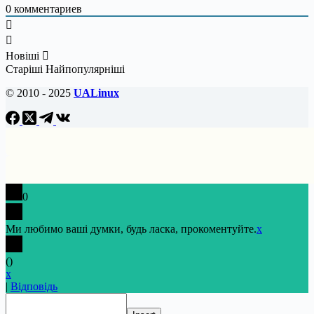
0
комментариев
Новіші
Старіші
Найпопулярніші
© 2010 - 2025
UALinux
0
Ми любимо ваші думки, будь ласка, прокоментуйте.
x
(
)
x
|
Відповідь