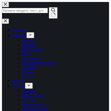
Перейти
к
сути
Ничего
не
найдено
Главная
Рубрики
Новости
Обзоры
Инструкции
Игры
Программы
Рабочее окружение
Android
Сервер
Железо
Форум
LTB.net
О сайте
Наши друзья
Авторы
Пожертвовать
Обратная связь