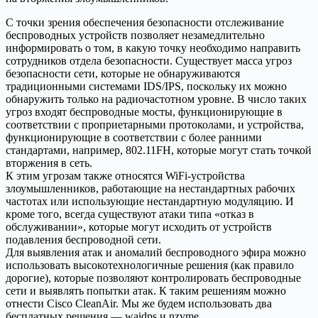
С точки зрения обеспечения безопасности отслеживание
беспроводных устройств позволяет незамедлительно
информировать о том, в какую точку необходимо направить
сотрудников отдела безопасности. Существует масса угроз
безопасности сети, которые не обнаруживаются
традиционными системами IDS/IPS, поскольку их можно
обнаружить только на радиочастотном уровне. В число таких
угроз входят беспроводные мосты, функционирующие в
соответствии с проприетарными протоколами, и устройства,
функционирующие в соответствии с более ранними
стандартами, например, 802.11FH, которые могут стать точкой
вторжения в сеть.
К этим угрозам также относятся WiFi-устройства
злоумышленников, работающие на нестандартных рабочих
частотах или использующие нестандартную модуляцию. И
кроме того, всегда существуют атаки типа «отказ в
обслуживании», которые могут исходить от устройств
подавления беспроводной сети.
Для выявления атак и аномалий беспроводного эфира можно
использовать высокотехнологичные решения (как правило
дорогие), которые позволяют контролировать беспроводные
сети и выявлять попытки атак. К таким решениям можно
отнести Cisco CleanAir. Мы же будем использовать два
бесплатных решения — waidps и nzyme.