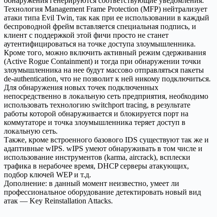
обнаружения генерируются соответствующие уведомления.
Технология Management Frame Protection (MFP) нейтрализует
атаки типа Evil Twin, так как при ее использовании в каждый
беспроводной фрейм вставляется специальная подпись, и
клиент с поддержкой этой фичи просто не станет
аутентифицироваться на точке доступа злоумышленника.
Кроме того, можно включить активный режим сдерживания
(Active Rogue Containment) и тогда при обнаружении точки
злоумышленника на нее будут массово отправляться пакеты
de-authentication, что не позволит к ней никому подключиться.
Для обнаружения новых точек подключенных
непосредственно в локальную сеть предприятия, необходимо
использовать технологию switchport tracing, в результате
работы которой обнаруживается и блокируется порт на
коммутаторе и точка злоумышленника теряет доступ в
локальную сеть.
Также, кроме встроенного базового IDS существуют так же и
адаптивные wIPS. wIPS умеют обнаруживать в том числе и
использование инструментов (karma, aircrack), всплески
трафика в нерабочее время, DHCP серверы атакующих,
подбор ключей WEP и т.д.
Дополнение: в данный момент неизвестно, умеет ли
профессиональное оборудование детектировать новый вид
атак — Key Reinstallation Attacks.