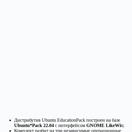
Дистрибутив Ubuntu EducationPack построен на базе
Ubuntu*Pack 22.04
с интерфейсом
GNOME LikeWi
n;
Комплект разбит на три независимые операционные