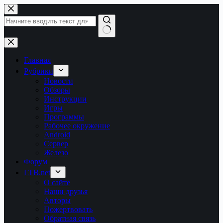
Перейти
к
сути
Ничего
не
найдено
Главная
Рубрики
Новости
Обзоры
Инструкции
Игры
Программы
Рабочее окружение
Android
Сервер
Железо
Форум
LTB.net
О сайте
Наши друзья
Авторы
Пожертвовать
Обратная связь