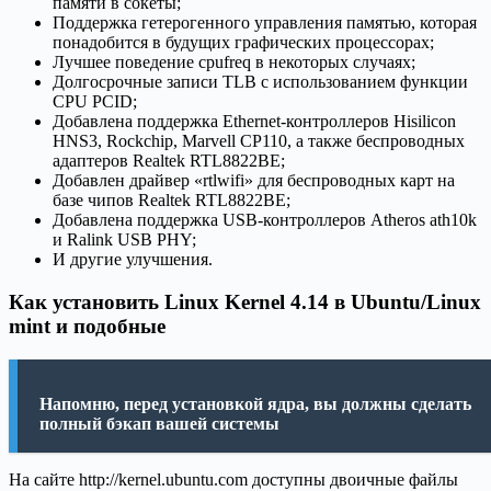
памяти в сокеты;
Поддержка гетерогенного управления памятью, которая
понадобится в будущих графических процессорах;
Лучшее поведение cpufreq в некоторых случаях;
Долгосрочные записи TLB с использованием функции
CPU PCID;
Добавлена поддержка Ethernet-контроллеров Hisilicon
HNS3, Rockchip, Marvell CP110, а также беспроводных
адаптеров Realtek RTL8822BE;
Добавлен драйвер «rtlwifi» для беспроводных карт на
базе чипов Realtek RTL8822BE;
Добавлена поддержка USB-контроллеров Atheros ath10k
и Ralink USB PHY;
И другие улучшения.
Как установить Linux Kernel 4.14 в Ubuntu/Linux
mint и подобные
Напомню, перед установкой ядра, вы должны сделать
полный бэкап вашей системы
На сайте http://kernel.ubuntu.com доступны двоичные файлы