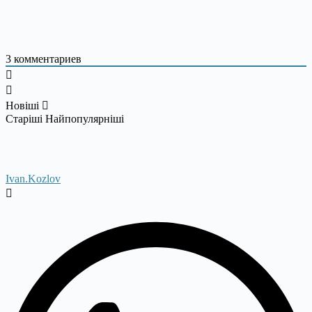
3
комментариев
Новіші
Старіші
Найпопулярніші
Ivan.Kozlov