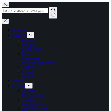
Перейти
к
сути
Ничего
не
найдено
Главная
Рубрики
Новости
Обзоры
Инструкции
Игры
Программы
Рабочее окружение
Android
Сервер
Железо
Форум
LTB.net
О сайте
Наши друзья
Авторы
Пожертвовать
Обратная связь