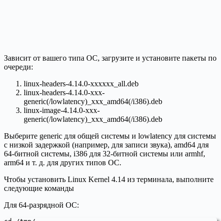
Зависит от вашего типа ОС, загрузите и установите пакеты по
очереди:
linux-headers-4.14.0-xxxxxx_all.deb
linux-headers-4.14.0-xxx-
generic(/lowlatency)_xxx_amd64(/i386).deb
linux-image-4.14.0-xxx-
generic(/lowlatency)_xxx_amd64(/i386).deb
Выберите generic для общей системы и lowlatency для системы
с низкой задержкой (например, для записи звука), amd64 для
64-битной системы, i386 для 32-битной системы или armhf,
arm64 и т. д. для других типов ОС.
Чтобы установить Linux Kernel 4.14 из терминала, выполните
следующие команды
Для 64-разрядной ОС: