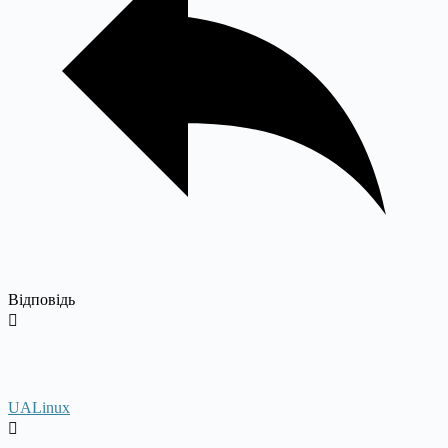
Відповідь
UALinux