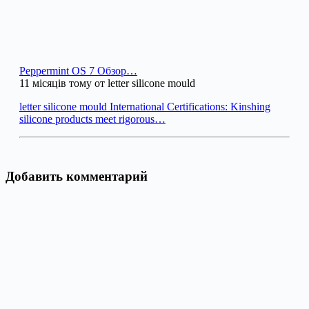
Peppermint OS 7 Обзор…
11 місяців тому от letter silicone mould
letter silicone mould International Certifications: Kinshing
silicone products meet rigorous…
Добавить комментарий