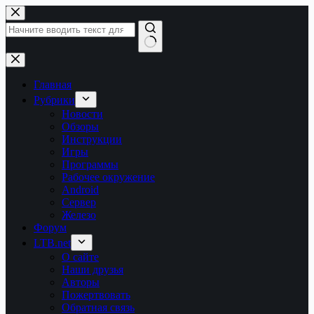
Перейти
к
сути
Ничего
не
найдено
Главная
Рубрики
Новости
Обзоры
Инструкции
Игры
Программы
Рабочее окружение
Android
Сервер
Железо
Форум
LTB.net
О сайте
Наши друзья
Авторы
Пожертвовать
Обратная связь