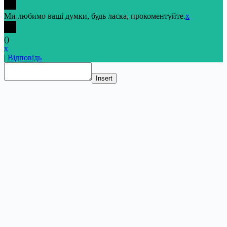
Ми любимо ваші думки, будь ласка, прокоментуйте.
x
(
)
x
|
Відповідь
Insert