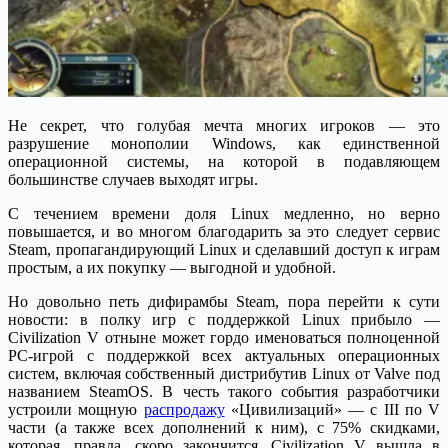
Не секрет, что голубая мечта многих игроков — это
разрушение монополии Windows, как единственной
операционной системы, на которой в подавляющем
большинстве случаев выходят игры.
С течением времени доля Linux медленно, но верно
повышается, и во многом благодарить за это следует сервис
Steam, пропагандирующий Linux и сделавший доступ к играм
простым, а их покупку — выгодной и удобной.
Но довольно петь дифирамбы Steam, пора перейти к сути
новости: в полку игр с поддержкой Linux прибыло —
Civilization V отныне может гордо именоваться полноценной
PC-игрой с поддержкой всех актуальных операционных
систем, включая собственный дистрибутив Linux от Valve под
названием SteamOS. В честь такого события разработчики
устроили мощную
распродажу
«Цивилизаций» — с III по V
части (а также всех дополнений к ним), с 75% скидками,
которая, правда, скоро закончится. Civilization V вышла в