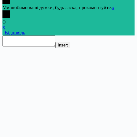
Ми любимо ваші думки, будь ласка, прокоментуйте.
x
(
)
x
|
Відповідь
Insert