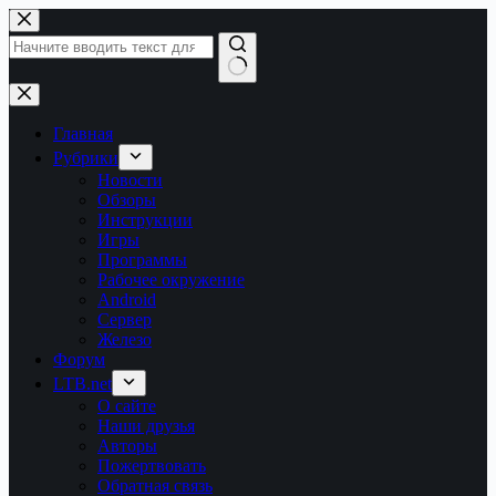
Перейти
к
сути
Ничего
не
найдено
Главная
Рубрики
Новости
Обзоры
Инструкции
Игры
Программы
Рабочее окружение
Android
Сервер
Железо
Форум
LTB.net
О сайте
Наши друзья
Авторы
Пожертвовать
Обратная связь