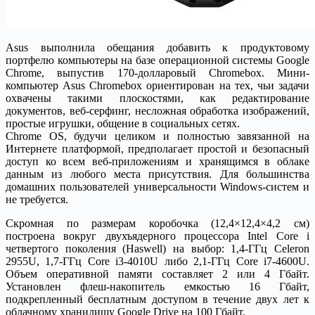
Asus выполнила обещания добавить к продуктовому
портфелю компьютеры на базе операционной системы Google
Chrome, выпустив 170-долларовый Chromebox. Мини-
компьютер Asus Chromebox ориентирован на тех, чьи задачи
охвачены такими плоскостями, как редактирование
документов, веб-серфинг, несложная обработка изображений,
простые игрушки, общение в социальных сетях.
Chrome OS, будучи целиком и полностью завязанной на
Интернете платформой, предполагает простой и безопасный
доступ ко всем веб-приложениям и хранящимся в облаке
данным из любого места присутствия. Для большинства
домашних пользователей универсальности Windows-систем и
не требуется.
Скромная по размерам коробочка (12,4×12,4×4,2 см)
построена вокруг двухъядерного процессора Intel Core i
четвертого поколения (Haswell) на выбор: 1,4-ГГц Celeron
2955U, 1,7-ГГц Core i3-4010U либо 2,1-ГГц Core i7-4600U.
Объем оперативной памяти составляет 2 или 4 Гбайт.
Установлен флеш-накопитель емкостью 16 Гбайт,
подкрепленный бесплатным доступом в течение двух лет к
облачному хранилищу Google Drive на 100 Гбайт.