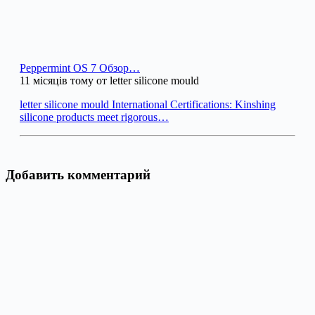
Peppermint OS 7 Обзор…
11 місяців тому от letter silicone mould
letter silicone mould International Certifications: Kinshing
silicone products meet rigorous…
Добавить комментарий