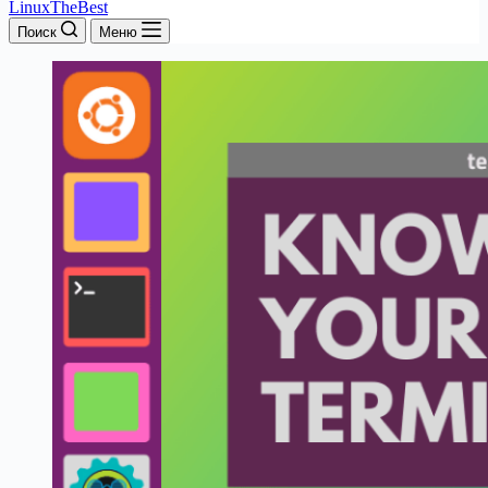
LinuxTheBest
Поиск
Меню