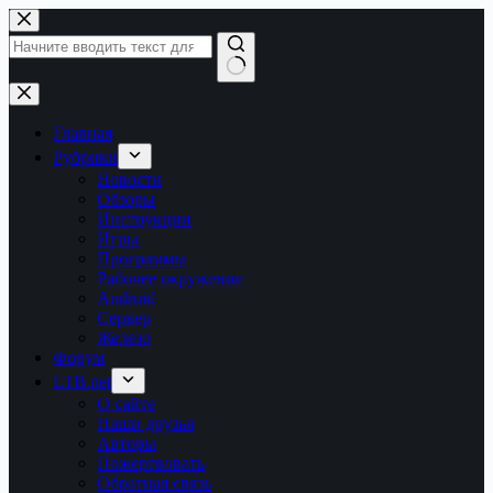
Перейти
к
сути
Ничего
не
найдено
Главная
Рубрики
Новости
Обзоры
Инструкции
Игры
Программы
Рабочее окружение
Android
Сервер
Железо
Форум
LTB.net
О сайте
Наши друзья
Авторы
Пожертвовать
Обратная связь