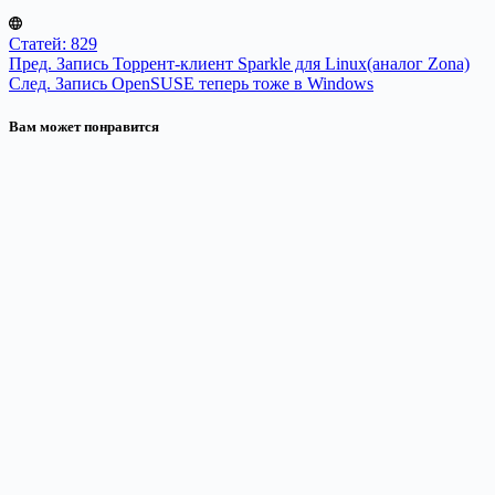
Статей: 829
Пред.
Запись
Торрент-клиент Sparkle для Linux(аналог Zona)
След.
Запись
OpenSUSE теперь тоже в Windows
Вам может понравится