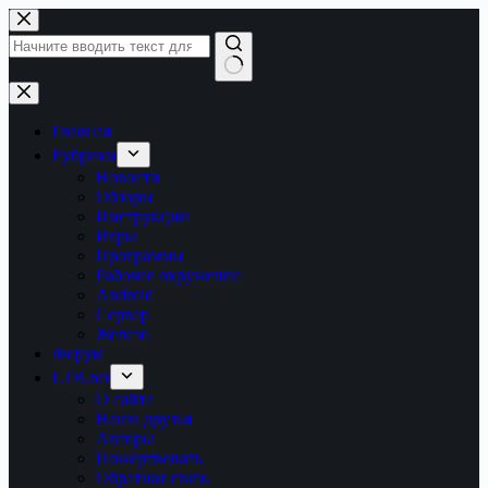
Перейти
к
сути
Ничего
не
найдено
Главная
Рубрики
Новости
Обзоры
Инструкции
Игры
Программы
Рабочее окружение
Android
Сервер
Железо
Форум
LTB.net
О сайте
Наши друзья
Авторы
Пожертвовать
Обратная связь