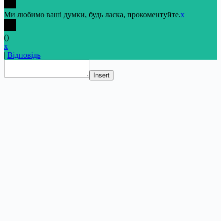
Ми любимо ваші думки, будь ласка, прокоментуйте.
x
(
)
x
|
Відповідь
Insert