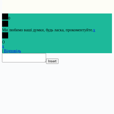
0
Ми любимо ваші думки, будь ласка, прокоментуйте.
x
(
)
x
|
Відповідь
Insert