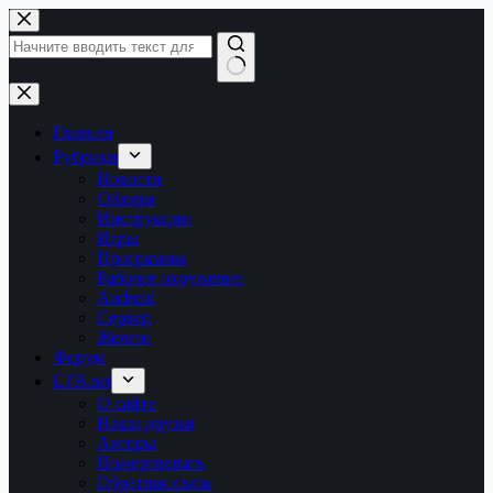
Перейти
к
сути
Ничего
не
найдено
Главная
Рубрики
Новости
Обзоры
Инструкции
Игры
Программы
Рабочее окружение
Android
Сервер
Железо
Форум
LTB.net
О сайте
Наши друзья
Авторы
Пожертвовать
Обратная связь