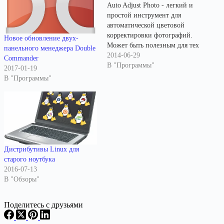
Auto Adjust Photo - легкий и
простой инструмент для
автоматической цветовой
корректировки фотографий.
Новое обновление двух-
Может быть полезным для тех
панельного менеджера Double
пользователей, которым
2014-06-29
Commander
затруднительно
В "Программы"
2017-01-19
использовать сложные
В "Программы"
графические программы для
цветокоррекции
изображений, или которым
просто некогда тратить много
времени на ручную работу с
изображениями.
Некорректные цвета на
Дистрибутивы Linux для
фотографиях - одна из самых
старого ноутбука
распространенных проблем
2016-07-13
для цифровых "мыльниц"…
В "Обзоры"
Поделитесь с друзьями