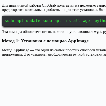
Для правильной работы ClipGrab полагается на несколько завис
предотвратит возможные проблемы в процессе установки. Вот к
sudo apt update sudo apt install wget pyth
Эта команда обновляет список пакетов и устанавливает wget, p
Метод 1: Установка с помощью AppImage
Метод AppImage — это один из самых простых способов устано
приложения. Это устраняет необходимость ручной установки за