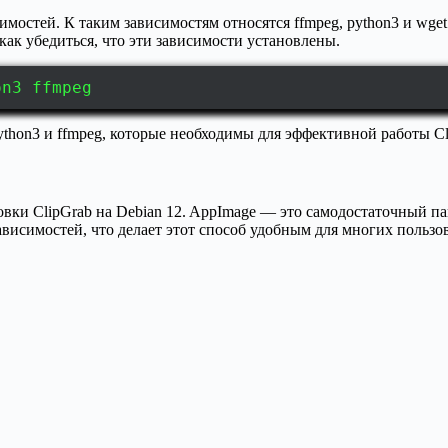
имостей. К таким зависимостям относятся ffmpeg, python3 и wget
ак убедиться, что эти зависимости установлены.
on3 ffmpeg
ython3 и ffmpeg, которые необходимы для эффективной работы Cl
вки ClipGrab на Debian 12. AppImage — это самодостаточный п
висимостей, что делает этот способ удобным для многих пользо