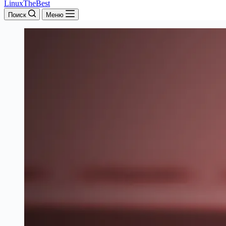
LinuxTheBest
Поиск
Меню