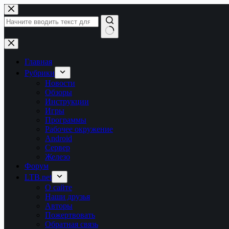
Перейти
к
сути
Ничего
не
найдено
Главная
Рубрики
Новости
Обзоры
Инструкции
Игры
Программы
Рабочее окружение
Android
Сервер
Железо
Форум
LTB.net
О сайте
Наши друзья
Авторы
Пожертвовать
Обратная связь