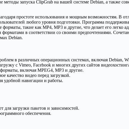
ие методы запуска ClipGrab на вашей системе Debian, а также с
благодаря простоте использования и мощным возможностям. В от
пользователей любого уровня подготовки. Программа поддерживае
ые форматы, такие как MP4, MP3 и другие, что делает его легко 
и форматами в соответствии со своими предпочтениями. Сочета
мах Debian.
проблем в различных операционных системах, включая Debian, W
грузку с Vimeo, Facebook и многих других сайтов видеохостинг
 форматы, включая MPEG4, MP3 и другие.
ое качество видео перед загрузкой.
я удобной навигации и работы.
 для загрузки пакетов и зависимостей.
рограммного обеспечения.