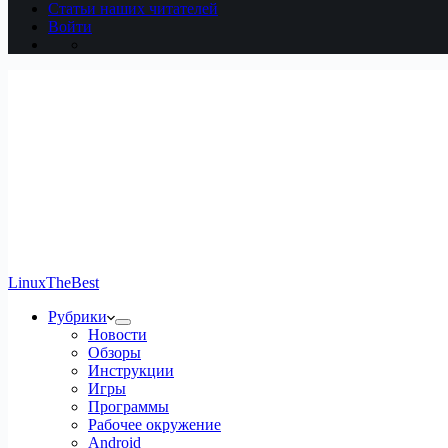
Статьи наших читателей
Войти
LinuxTheBest
Рубрики
Новости
Обзоры
Инструкции
Игры
Программы
Рабочее окружение
Android