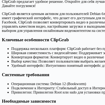
ClipGrab предлагает удобное решение. Откройте для себя лучш
Давайте погрузимся!
ClipGrab является ценным активом для пользователей Debian 
имеет графический интерфейс, что делает его доступным для 
Facebook. ClipGrab позволяет конвертировать видео в различн
управлять качеством видео, настройками загрузки и выходным
выбором для управления онлайновым видеоконтентом на систе
Ключевые особенности ClipGrab
Поддержка нескольких платформ: ClipGrab работает без 
Широкая совместимость с видеосайтами: Поддерживает за
Конвертация форматов: Конвертирует видео в различные
Выбор качества: Позволяет пользователям выбрать желаем
Удобный интерфейс: Интуитивно понятный интерфейс дл
Системные требования
Операционная система: Debian 12 (Bookworm)
Подключение к Интернету: Стабильный доступ в Интернет
Привилегии: Привилегии Root или sudo для установки п
Необходимые зависимости