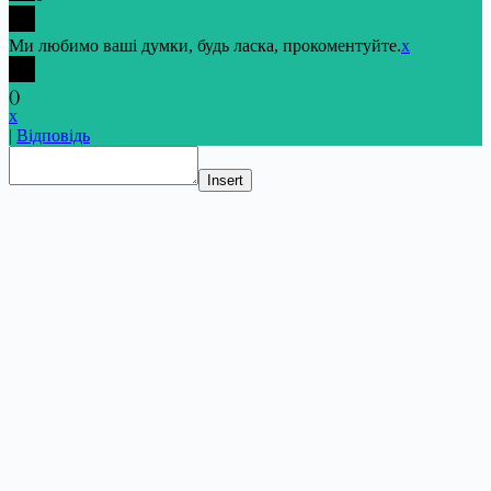
Ми любимо ваші думки, будь ласка, прокоментуйте.
x
(
)
x
|
Відповідь
Insert