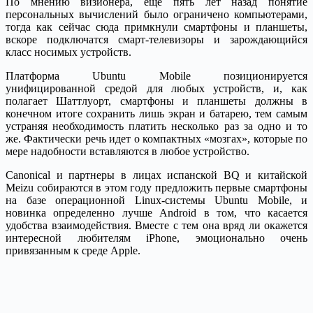
По мнению визионера, еще пять лет назад понятие
персональных вычислений было ограничено компьютерами,
тогда как сейчас сюда примкнули смартфоны и планшеты,
вскоре подключатся смарт-телевизоры и зарождающийся
класс носимых устройств.
Платформа Ubuntu Mobile позиционируется
унифицированной средой для любых устройств, и, как
полагает Шаттлуорт, смартфоны и планшеты должны в
конечном итоге сохранить лишь экран и батарею, тем самым
устраняя необходимость платить несколько раз за одно и то
же. Фактически речь идет о компактных «мозгах», которые по
мере надобности вставляются в любое устройство.
Canonical и партнеры в лицах испанской BQ и китайской
Meizu собираются в этом году предложить первые смартфоны
на базе операционной Linux-системы Ubuntu Mobile, и
новинка определенно лучше Android в том, что касается
удобства взаимодействия. Вместе с тем она вряд ли окажется
интересной любителям iPhone, эмоционально очень
привязанным к среде Apple.