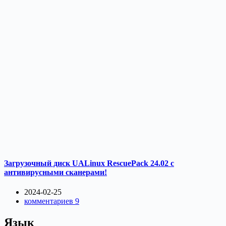
Загрузочный диск UALinux RescuePack 24.02 с
антивирусными сканерами!
2024-02-25
комментариев 9
Язык