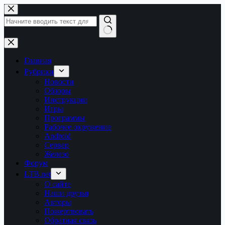
Перейти
к
сути
Ничего
не
найдено
Главная
Рубрики
Новости
Обзоры
Инструкции
Игры
Программы
Рабочее окружение
Android
Сервер
Железо
Форум
LTB.net
О сайте
Наши друзья
Авторы
Пожертвовать
Обратная связь