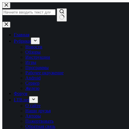
Перейти
к
сути
Ничего
не
найдено
Главная
Рубрики
Новости
Обзоры
Инструкции
Игры
Программы
Рабочее окружение
Android
Сервер
Железо
Форум
LTB.net
О сайте
Наши друзья
Авторы
Пожертвовать
Обратная связь