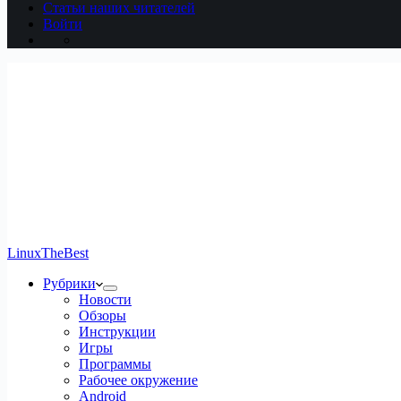
Статьи наших читателей
Войти
LinuxTheBest
Рубрики
Новости
Обзоры
Инструкции
Игры
Программы
Рабочее окружение
Android