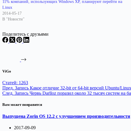
11% компаний, использующих Windows XP, планируют перейти на
Linux
2014-05-17
В "Новости"
Поделитесь с друзьями
ViGo
Статей: 1263
Пред.
Запись
Какое отличие 32-bit от 64-bit версий Ubuntu/Linu
След.
Запись
Червь Darlloz поразил около 32 тысяч систем на ба
Вам может понравится
Выпущена Zorin OS 12.2 с улучшением производительности
2017-09-09