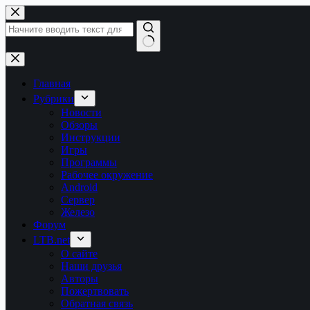
Перейти
к
сути
Ничего
не
найдено
Главная
Рубрики
Новости
Обзоры
Инструкции
Игры
Программы
Рабочее окружение
Android
Сервер
Железо
Форум
LTB.net
О сайте
Наши друзья
Авторы
Пожертвовать
Обратная связь