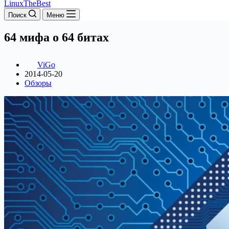
LinuxTheBest
Поиск
Меню
64 мифа о 64 битах
ViGo
2014-05-20
Обзоры