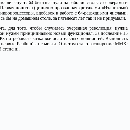
тка лет спустя 64 бита шагнули на рабочие столы с серверами и
. Первая попытка (цинично прозванная критиками «Итаником»)
микропроцессоры, вдобавок к работе с 64-разрядными числами,
ь бы на домашнем столе, за пятьдесят лет так и не придумали.
та, для того, чтобы случилась очередная революция, нужна
рой нужен принципиально новый функционал. За последние 15
MP3 потребовал скачка вычислительных мощностей. Выполнять
 и первые Pentium’ы не могли. Ответом стало расширение MMX:
й степени.