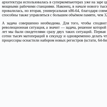
архитектура использовалась в суперкомпьютерах уже на заре ци
мощными рабочими станциями. Наконец, в начале нового тыся
провалилась, но вторая, универсальная x86-64, благодаря со
способны также управляться с большим объёмом памяти, чем 32-
А задача совершенно необходима. Для того, чтобы сподвиг
революционная ситуация, а значит — задача, решение котор
лет мы были свидетелями сразу двух таких ситуаций. Перва
сотни тысяч матопераций в секунду и одновременно делать чт
процессоры оснастили набором новых регистров (кстати, 64-б