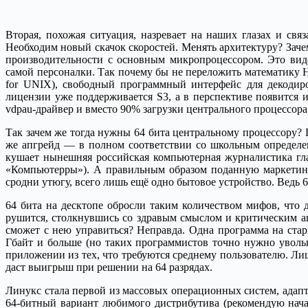
Вторая, похожая ситуация, назревает на наших глазах и св
Необходим новый скачок скоростей. Менять архитектуру? Зач
производительности с основным микропроцессором. Это вид
самой персоналки. Так почему бы не переложить математику 
for UNIX), свободный программный интерфейс для декодиро
лицензии уже поддерживается S3, а в перспективе появится и
vdpau-драйвер и вместо 90% загрузки центрального процессора
Так зачем же тогда нужны 64 бита центральному процессору? 
же апгрейд — в полном соответствии со школьным определени
кушает нынешняя российская компьютерная журналистика гла
«Компьютерры»). А правильным образом поданную маркетинг
сродни утюгу, всего лишь ещё одно бытовое устройство. Ведь 6
64 бита на десктопе обросли таким количеством мифов, что
рушится, столкнувшись со здравым смыслом и критическим ан
сможет с нею управиться? Неправда. Одна программа на стар
Гбайт и больше (но таких программистов точно нужно увольня
приложении из тех, что требуются среднему пользователю. Л
даст выигрыш при решении на 64 разрядах.
Линукс стала первой из массовых операционных систем, адап
64-битный вариант любимого дистрибутива (рекомендую начат