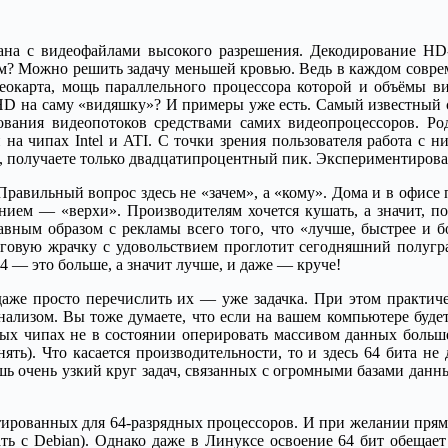
язана с видеофайлами высокого разрешения. Декодирование HD-
ем? Можно решить задачу меньшей кровью. Ведь в каждом соврем
еокарта, мощь параллельного процессора которой и объёмы в
HD на саму «видяшку»? И примеры уже есть. Самый известный с
вания видеопотоков средствами самих видеопроцессоров. Роди
 на чипах Intel и ATI. С точки зрения пользователя работа с 
, получаете только двадцатипроцентный пик. Экспериментироват
Правильный вопрос здесь не «зачем», а «кому». Дома и в офисе 
ем — «верхи». Производителям хочется кушать, а значит, пон
вным образом с рекламы всего того, что «лучше, быстрее и б
овую жрачку с удовольствием проглотит сегодняшний полугр
4 — это больше, а значит лучше, и даже — круче!
 даже просто перечислить их — уже задачка. При этом практич
ализом. Вы тоже думаете, что если на вашем компьютере будет
ых чипах не в состоянии оперировать массивом данных больше 
ть). Что касается производительности, то и здесь 64 бита не
ишь очень узкий круг задач, связанных с огромными базами дан
тированных для 64-разрядных процессоров. И при желании прям
ь с Debian). Однако даже в Линуксе освоение 64 бит обещает