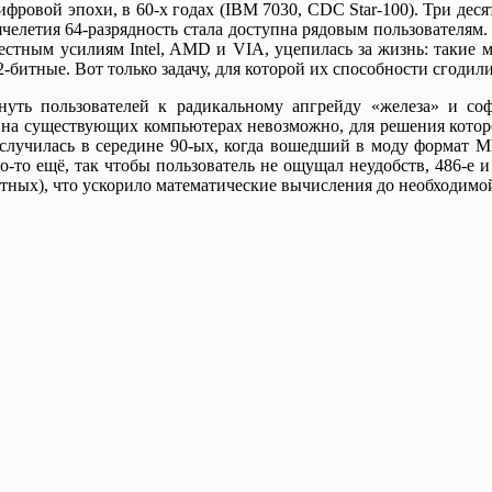
фровой эпохи, в 60-х годах (IBM 7030, CDC Star-100). Три деся
челетия 64-разрядность стала доступна рядовым пользователям
вместным усилиям Intel, AMD и VIA, уцепилась за жизнь: такие 
битные. Вот только задачу, для которой их способности сгодилис
нуть пользователей к радикальному апгрейду «железа» и соф
ой на существующих компьютерах невозможно, для решения кото
я случилась в середине 90-ых, когда вошедший в моду формат 
о-то ещё, так чтобы пользователь не ощущал неудобств, 486-е
итных), что ускорило математические вычисления до необходимо