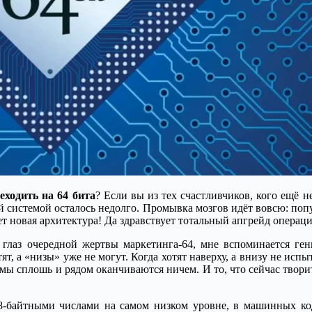
еходить на 64 бита
? Если вы из тех счастливчиков, кого ещё н
й системой осталось недолго. Промывка мозгов идёт вовсю: поп
новая архитектура! Да здравствует тотальный апгрейд операц
 глаз очередной жертвы маркетинга-64, мне вспоминается ге
ят, а «низы» уже не могут. Когда хотят наверху, а внизу не и
рмы сплошь и рядом оканчиваются ничем. И то, что сейчас твор
 8-байтными числами на самом низком уровне, в машинных код