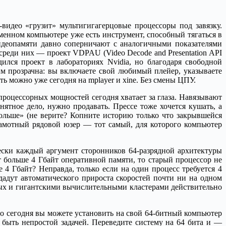
видео «грузит» мультигигагерцовые процессоры под завязку.
енном компьютере уже есть инструмент, способный тягаться в
идеопамяти давно соперничают с аналогичными показателями
реди них — проект VDPAU (Video Decode and Presentation API
лся проект в лабораториях Nvidia, но благодаря свободной
ним прозрачна: вы включаете свой любимый плейер, указываете
ь можно уже сегодня на mplayer и xine. Без смены ЦПУ.
процессорных мощностей сегодня хватает за глаза. Навязывают
ятное дело, нужно продавать. Прессе тоже хочется кушать, а
ольше» (не верите? Копните историю только что закрывшейся
амотный рядовой юзер — тот самый, для которого компьютер
ески каждый аргумент сторонников 64-разрядной архитектуры
 больше 4 Гбайт оперативной памяти, то старый процессор не
4 Гбайт? Неправда, только если на один процесс требуется 4
 дадут автоматического прироста скоростей почти ни на одном
ных и гигантскими вычислительными кластерами действительно
о сегодня вы можете установить на свой 64-битный компьютер
 быть непростой задачей. Переведите систему на 64 бита и —