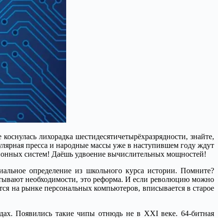
е коснулась лихорадка шестидесятичетырёхразрядности, знайте,
улярная пресса и народные массы уже в наступившем году ждут
ионных систем! Даёшь удвоение вычислительных мощностей!
ниальное определение из школьного курса истории. Помните?
спытывают необходимости, это реформа. И если революцию можно
ится на рынке персональных компьютеров, вписывается в старое
ах. Появились такие чипы отнюдь не в XXI веке. 64-битная