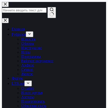
Перейти
к
сути
Ничего
не
найдено
Главная
Рубрики
Новости
Обзоры
Инструкции
Игры
Программы
Рабочее окружение
Android
Сервер
Железо
Форум
LTB.net
О сайте
Наши друзья
Авторы
Пожертвовать
Обратная связь