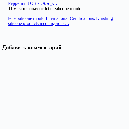
Peppermint OS 7 Обзор…
11 місяців тому от letter silicone mould
letter silicone mould International Certifications: Kinshing
silicone products meet rigorous…
Добавить комментарий