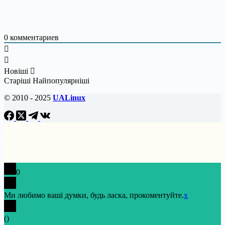
0
комментариев
Новіші
Старіші
Найпопулярніші
© 2010 - 2025
UALinux
0
Ми любимо ваші думки, будь ласка, прокоментуйте.
x
(
)