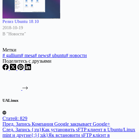
Релиз Ubuntu 18.10
2018-10-19
В "Новости"
Метки
#
gallium
#
mesa
#
news
#
ubuntu
#
новости
Поделитесь с друзьями
UALinux
Статей: 829
Пред.
Запись
Компания Google закрывает Google+
След.
Запись
{:ru}Как установить sFTP клиент в Ubuntu/Linux
mint и другие{:}{:uk}Як встановити sFTP клієнт в