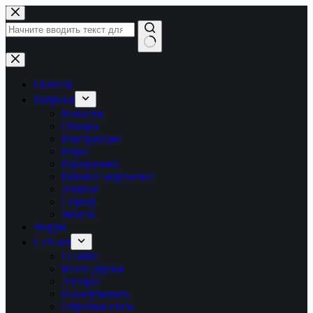
Перейти
к
сути
Ничего
не
найдено
Главная
Рубрики
Новости
Обзоры
Инструкции
Игры
Программы
Рабочее окружение
Android
Сервер
Железо
Форум
LTB.net
О сайте
Наши друзья
Авторы
Пожертвовать
Обратная связь