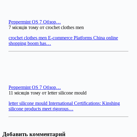
Peppermint OS 7 Обзор…
7 місяців тому от crochet clothes men
crochet clothes men E-commerce Platforms China online
shopping boom has…
Peppermint OS 7 Обзор…
11 місяців тому от letter silicone mould
letter silicone mould International Certifications: Kinshing
silicone products meet rigorous…
Добавить комментарий