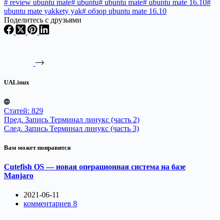
#
review ubuntu mate
#
ubuntu
#
ubuntu mate
#
ubuntu mate 16.10
#
ubuntu mate yakkety yak
#
обзор ubuntu mate 16.10
Поделитесь с друзьями
UALinux
Статей: 829
Пред.
Запись
Терминал линукс (часть 2)
След.
Запись
Терминал линукс (часть 3)
Вам может понравится
Cutefish OS — новая операционная система на базе
Manjaro
2021-06-11
комментариев 8