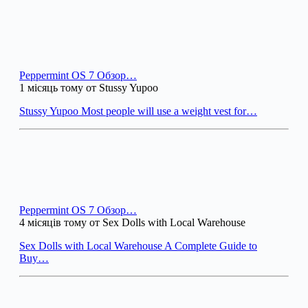
Peppermint OS 7 Обзор…
1 місяць тому от Stussy Yupoo
Stussy Yupoo Most people will use a weight vest for…
Peppermint OS 7 Обзор…
4 місяців тому от Sex Dolls with Local Warehouse
Sex Dolls with Local Warehouse A Complete Guide to
Buy…