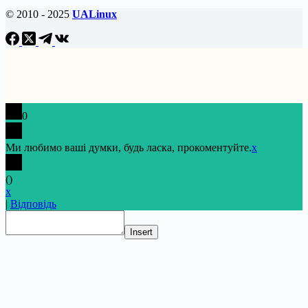
© 2010 - 2025
UALinux
0
Ми любимо ваші думки, будь ласка, прокоментуйте.
x
(
)
x
|
Відповідь
Insert