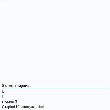
0
комментариев
Новіші
Старіші
Найпопулярніші