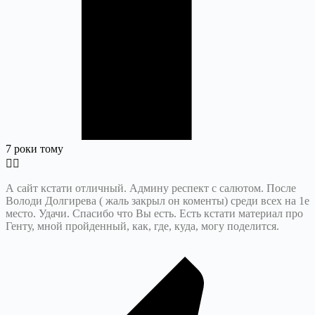
7 роки тому
А сайт кстати отличный. Админу респект с салютом. После
Володи Долгирева ( жаль закрыл он коменты) среди всех на 1е
место. Удачи. Спасибо что Вы есть. Есть кстати материал про
Генту, мной пройденный, как, где, куда, могу поделится.