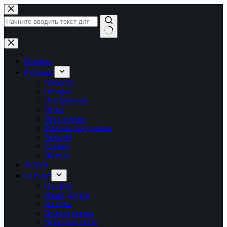
Перейти
к
сути
Ничего
не
найдено
Главная
Рубрики
Новости
Обзоры
Инструкции
Игры
Программы
Рабочее окружение
Android
Сервер
Железо
Форум
LTB.net
О сайте
Наши друзья
Авторы
Пожертвовать
Обратная связь