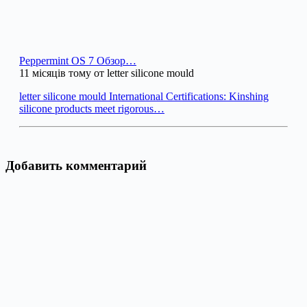
Peppermint OS 7 Обзор…
11 місяців тому от letter silicone mould
letter silicone mould International Certifications: Kinshing
silicone products meet rigorous…
Добавить комментарий