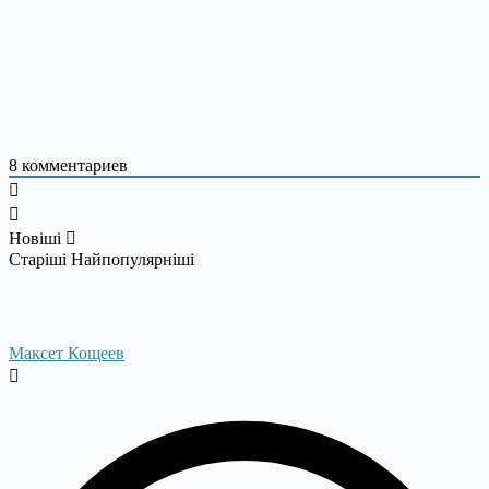
8
комментариев
Новіші
Старіші
Найпопулярніші
Максет Кощеев