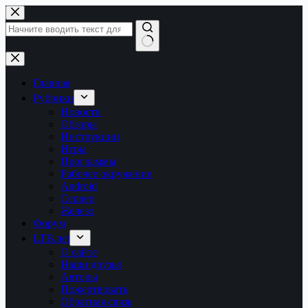
Перейти
к
сути
Ничего
не
найдено
Главная
Рубрики
Новости
Обзоры
Инструкции
Игры
Программы
Рабочее окружение
Android
Сервер
Железо
Форум
LTB.net
О сайте
Наши друзья
Авторы
Пожертвовать
Обратная связь