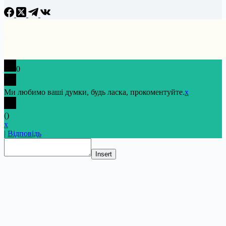
0
Ми любимо ваші думки, будь ласка, прокоментуйте.
x
(
)
x
|
Відповідь
Insert