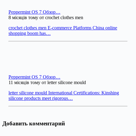
Peppermint OS 7 Обзор…
8 місяців тому от crochet clothes men
crochet clothes men E-commerce Platforms China online
shopping boom has…
Peppermint OS 7 Обзор…
11 місяців тому от letter silicone mould
letter silicone mould International Certifications: Kinshing
silicone products meet rigorous…
Добавить комментарий