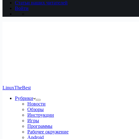
Статьи наших читателей
Войти
LinuxTheBest
Рубрики
Новости
Обзоры
Инструкции
Игры
Программы
Рабочее окружение
Android