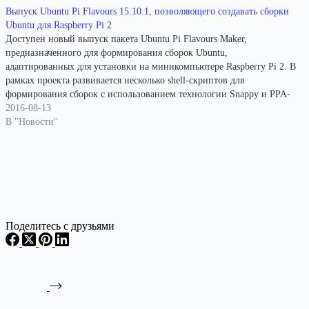
Выпуск Ubuntu Pi Flavours 15.10.1, позволяющего создавать сборки
Ubuntu для Raspberry Pi 2
Доступен новый выпуск пакета Ubuntu Pi Flavours Maker,
предназначенного для формирования сборок Ubuntu,
адаптированных для установки на миникомпьютере Raspberry Pi 2. В
рамках проекта развивается несколько shell-скриптов для
формирования сборок с использованием технологии Snappy и PPA-
репозиторий с набором специализированных пакетов для
2016-08-13
задействования всех возможностей Raspberry Pi 2. Готовые для
В "Новости"
установки образы сформированы на основе…
Поделитесь с друзьями