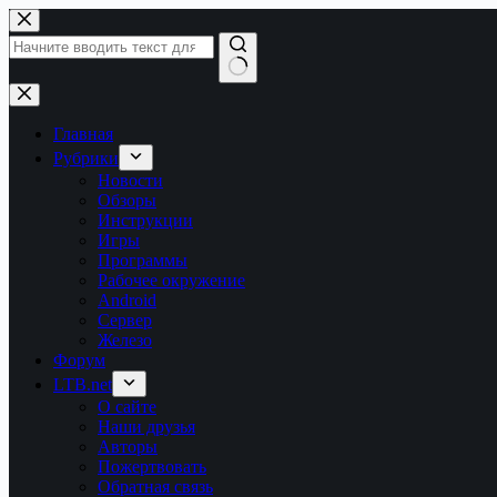
Перейти
к
сути
Ничего
не
найдено
Главная
Рубрики
Новости
Обзоры
Инструкции
Игры
Программы
Рабочее окружение
Android
Сервер
Железо
Форум
LTB.net
О сайте
Наши друзья
Авторы
Пожертвовать
Обратная связь