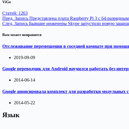
ViGo
Статей: 1263
Пред.
Запись
Представлена плата Raspberry Pi 3 c 64-разрядным
След.
Запись
Бывшие инженеры Skype запустили новую защи
Вам может понравится
Отслеживание перемещения в соседней комнате при помощ
2019-09-09
Google переводчик для Android научился работать без интер
2014-06-14
Google анонсировала комплект для разработки модульных 
2014-05-22
Язык