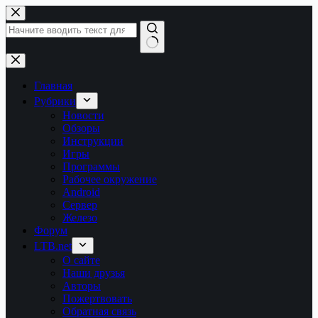
Перейти
к
сути
Ничего
не
найдено
Главная
Рубрики
Новости
Обзоры
Инструкции
Игры
Программы
Рабочее окружение
Android
Сервер
Железо
Форум
LTB.net
О сайте
Наши друзья
Авторы
Пожертвовать
Обратная связь