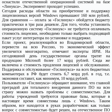
оснастили отечественной операционной системой на базе
«Линукса». Эксперимент проходит успешно.
Сегодня расходы области на приобретение и поддержку
лицензионных версий Windows превышают 160 млн рублей.
Для сравнения — оплата за «Гослинукс» обойдется бюджету
практически в три раза дешевле. Для того, чтобы установить
операционную систему «Гослинукс» не требуется оплачивать
стоимость лицензии, необходимо только выбрать подходящий
пакет услуг интегратора по установке и поддержке.
Если проект, реализующийся во Владимирской области,
перевести на всю Россию, то экономический эффект
увеличится многократно, отмечают эксперты ИРИ. На
сегодняшний день государственные органы тратят на
продукцию Microsoft более 17 млрд рублей. Сюда же
включена и стоимость продления лицензий и обслуживание.
Поддержка и обслуживание «Гослинукса» на всех бюджетных
компьютерах в РФ будет стоить 6,7 млрд руб. в год, т.е.
экономия составит, как минимум, 10 млрд рублей.
Пользователи «Гослинукса» обращают внимание, что главной
преградой для тотального внедрения данного ПО на всю
страну можно назвать проблемы с совместимостью. Для
работы учреждений требуются правовые базы, которые в
настоящее время совместимы лишь с Windows. Таким
образом, все находится в руках разработчиков: как только
вопрос с совместимостью будет решен, на отечественное ПО