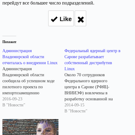
перейдут все большее число подразделений.
Like
Похожее
Администрация
Федеральный ядерный центр в
Владимирской области
Сарове разрабатывает
отчиталась о внедрении Linux
собственный дистрибутив
Администрация
Linux
Владимирской области
Около 70 сотрудников
сообщила об успешном ходе
Федерального ядерного
пилотного проекта по
центра в Сарове (РФЯЦ-
импортозамещению
ВНИИЭФ) вовлечены в
программного обеспечения, в
2016-09-23
разработку основанной на
результате которого в органах
В "Новости"
ядре Linux операционной
2014-09-15
местного самоуправления
системы Синергия, которая
В "Новости"
более 170 рабочих мест
позиционируется для
оборудовано отечественным
использования в типовой
дистрибутивом GosLinux (Гослинукс).
информационной системе