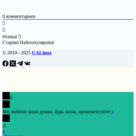
0
комментариев
Новіші
Старіші
Найпопулярніші
© 2010 - 2025
UALinux
0
Ми любимо ваші думки, будь ласка, прокоментуйте.
x
(
)
x