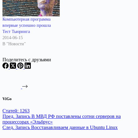
Утверждается, что в
ядерного оружейного
настоящее время пилотный
комплекса (ТИС ЯОК). В
проект, который стартовал
качестве причины создания
летом и продлится до апреля
"Синергии" отмечается
Компьютерная программа
2017 года, реализован более
необходимость обеспечения
впервые успешно прошла
чем на 70 процентов. После
независимости от
Тест Тьюринга
завершения…
иностранных поставщиков
2014-06-15
программного обеспечения. В
В "Новости"
настоящее время пилотный
вариант…
Поделитесь с друзьями
ViGo
Статей: 1263
Пред.
Запись
В МВД РФ поставлены сотни серверов на
процессорах «Эльбрус»
След.
Запись
Восстанавливаем данные в Ubuntu Linux