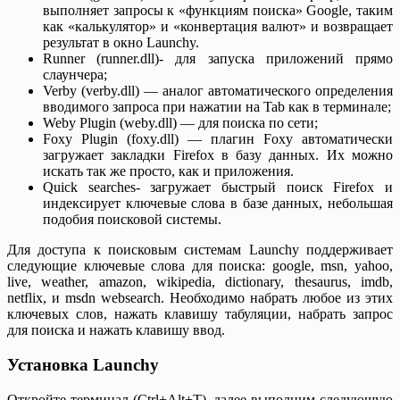
выполняет запросы к «функциям поиска» Google, таким
как «калькулятор» и «конвертация валют» и возвращает
результат в окно Launchy.
Runner (runner.dll)- для запуска приложений прямо
слаунчера;
Verby (verby.dll) — аналог автоматического определения
вводимого запроса при нажатии на Tab как в терминале;
Weby Plugin (weby.dll) — для поиска по сети;
Foxy Plugin (foxy.dll) — плагин Foxy автоматически
загружает закладки Firefox в базу данных. Их можно
искать так же просто, как и приложения.
Quick searches- загружает быстрый поиск Firefox и
индексирует ключевые слова в базе данных, небольшая
подобия поисковой системы.
Для доступа к поисковым системам Launchy поддерживает
следующие ключевые слова для поиска: google, msn, yahoo,
live, weather, amazon, wikipedia, dictionary, thesaurus, imdb,
netflix, и msdn websearch. Необходимо набрать любое из этих
ключевых слов, нажать клавишу табуляции, набрать запрос
для поиска и нажать клавишу ввод.
Установка Launchy
Откройте терминал (Ctrl+Alt+T), далее выполним следующую