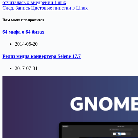
отчиталась о внедрении Linux
След.
Запись
Цветовые пипетки в Linux
Вам может понравится
64 мифа о 64 битах
2014-05-20
Релиз медиа конвертера Selene 17.7
2017-07-31