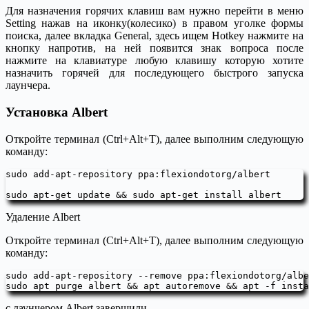
Для назначения горячих клавиш вам нужно перейти в меню
Setting нажав на иконку(колесико) в правом уголке формы
поиска, далее вкладка General, здесь ищем Hotkey нажмите на
кнопку напротив, на ней появится знак вопроса после
нажмите на клавиатуре любую клавишу которую хотите
назначить горячей для последующего быстрого запуска
лаунчера.
Установка Albert
Откройте терминал (Ctrl+Alt+T), далее выполним следующую
команду:
sudo add-apt-repository ppa:flexiondotorg/albert

sudo apt-get update && sudo apt-get install albert
Удаление Albert
Откройте терминал (Ctrl+Alt+T), далее выполним следующую
команду:
sudo add-apt-repository --remove ppa:flexiondotorg/albe
sudo apt purge albert && apt autoremove && apt -f insta
c лаунчером Albert завершили.