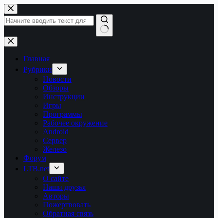
Перейти
к
сути
Ничего
не
найдено
Главная
Рубрики
Новости
Обзоры
Инструкции
Игры
Программы
Рабочее окружение
Android
Сервер
Железо
Форум
LTB.net
О сайте
Наши друзья
Авторы
Пожертвовать
Обратная связь