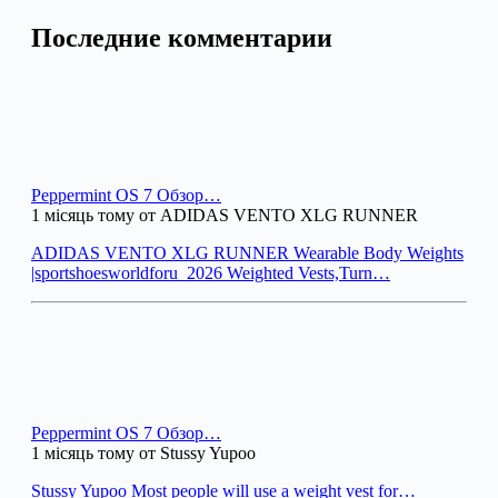
Последние комментарии
Peppermint OS 7 Обзор…
1 місяць тому от ADIDAS VENTO XLG RUNNER
ADIDAS VENTO XLG RUNNER Wearable Body Weights
|sportshoesworldforu_2026 Weighted Vests,Turn…
Peppermint OS 7 Обзор…
1 місяць тому от Stussy Yupoo
Stussy Yupoo Most people will use a weight vest for…