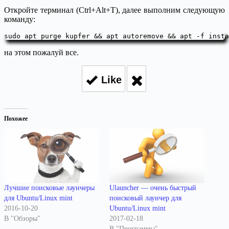
Откройте терминал (Ctrl+Alt+T), далее выполним следующую
команду:
sudo apt purge kupfer && apt autoremove && apt -f insta
на этом пожалуй все.
Like
Похожее
Лучшие поисковые лаунчеры
Ulauncher — очень быстрый
для Ubuntu/Linux mint
поисковый лаунчер для
2016-10-20
Ubuntu/Linux mint
В "Обзоры"
2017-02-18
В "Программы"