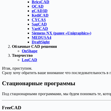
BricsCAD
QCAD
gCAD3D
KediCAD
CYCAS
SagCAD
VariCAD
Siemens NX (ранее «Unigraphics»)
MEDUSA4
DraftSight
Облачные CAD решения
OnShape
Творчество
LeoCAD
Итак, приступим.
Сразу хочу обратить ваше внимание что последовательность в 
Стационарные программы
Под стационарными программами, мы будем понимать те, кото
FreeCAD