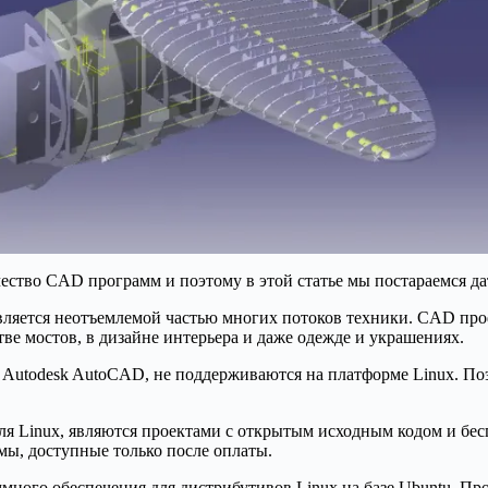
ество CAD программ и поэтому в этой статье мы постараемся д
яется неотъемлемой частью многих потоков техники. CAD профе
тве мостов, в дизайне интерьера и даже одежде и украшениях.
и Autodesk AutoCAD, не поддерживаются на платформе Linux. П
для Linux, являются проектами с открытым исходным кодом и бес
мы, доступные только после оплаты.
ммного обеспечения для дистрибутивов Linux на базе Ubuntu. П