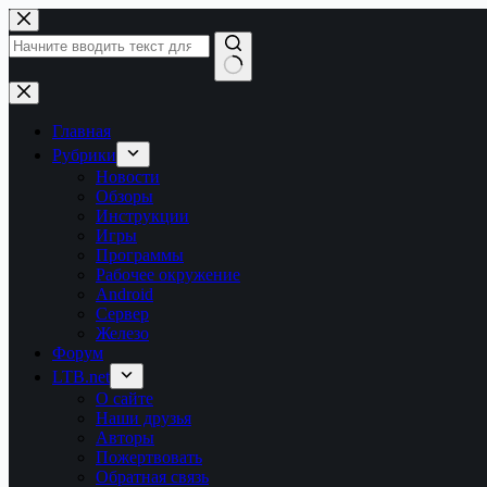
Перейти
к
сути
Ничего
не
найдено
Главная
Рубрики
Новости
Обзоры
Инструкции
Игры
Программы
Рабочее окружение
Android
Сервер
Железо
Форум
LTB.net
О сайте
Наши друзья
Авторы
Пожертвовать
Обратная связь