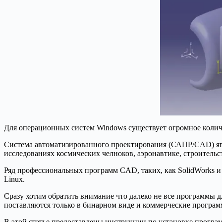
Для операционных систем Windows существует огромное колич
Система автоматизированного проектирования (САПР/CAD) явл
исследованиях космических челноков, аэронавтике, строительс
Ряд профессиональных программ CAD, таких, как SolidWorks 
Linux.
Сразу хотим обратить внимание что далеко не все программы 
поставляются только в бинарном виде и коммерческие програм
В этой статье предоставлены инструкции по установке програ