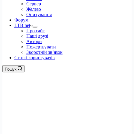
Сервер
Железо
Опитування
Форум
LTB.net
Про сайт
Наші друзі
Автори
Пожертвувати
Зворотній зв’язок
Статті користувачів
Пошук