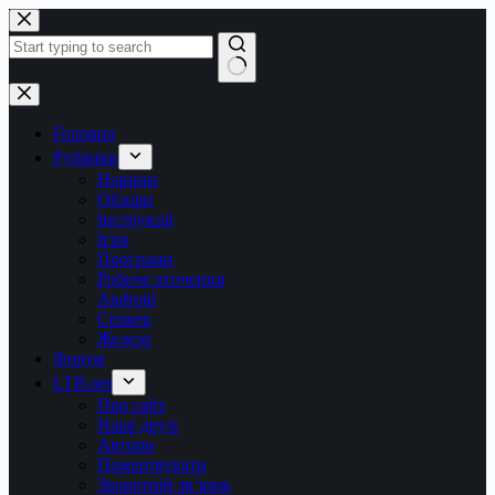
Перейти
до
вмісту
Немає
результатів
Головна
Рубрики
Новини
Обзори
Інструкції
Ігри
Програми
Робоче оточення
Android
Сервер
Железо
Форум
LTB.net
Про сайт
Наші друзі
Автори
Пожертвувати
Зворотній зв’язок