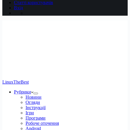
Статті користувачів
Вхід
LinuxTheBest
Рубрики
Новини
Огляди
Інструкції
Ігри
Програми
Робоче оточення
Android