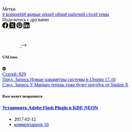
Метки
#
komorebi
#
живые обои
#
обои
#
рабочий стол
#
темы
Поделитесь с друзьями
UALinux
Статей: 829
Пред.
Запись
Новые параметры системы в Ubuntu 17.10
След.
Запись
У Manjaro теперь тоже будет ноутбук от Station X
Вам может понравится
Установить Adobe Flash Plugin в KDE NEON
2017-02-12
комментариев 10