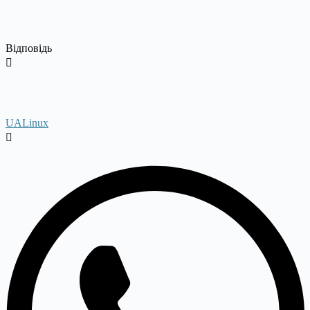
Відповідь
UALinux