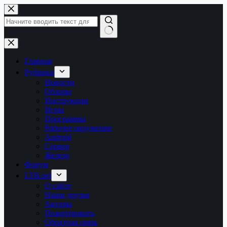
Перейти
к
сути
Ничего
не
найдено
Главная
Рубрики
Новости
Обзоры
Инструкции
Игры
Программы
Рабочее окружение
Android
Сервер
Железо
Форум
LTB.net
О сайте
Наши друзья
Авторы
Пожертвовать
Обратная связь