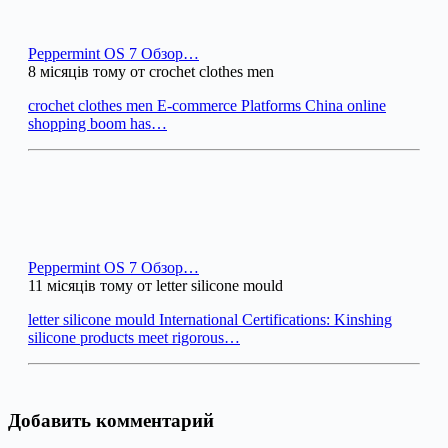
Peppermint OS 7 Обзор…
8 місяців тому от crochet clothes men
crochet clothes men E-commerce Platforms China online
shopping boom has…
Peppermint OS 7 Обзор…
11 місяців тому от letter silicone mould
letter silicone mould International Certifications: Kinshing
silicone products meet rigorous…
Добавить комментарий