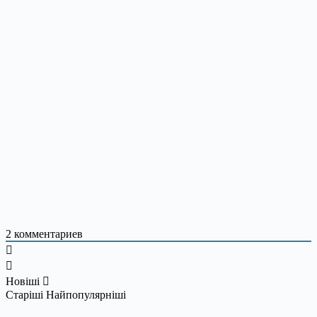
2
комментариев
Новіші
Старіші
Найпопулярніші