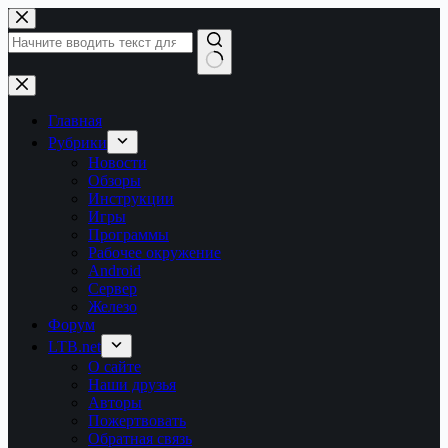
Перейти
к
сути
Ничего
не
найдено
Главная
Рубрики
Новости
Обзоры
Инструкции
Игры
Программы
Рабочее окружение
Android
Сервер
Железо
Форум
LTB.net
О сайте
Наши друзья
Авторы
Пожертвовать
Обратная связь