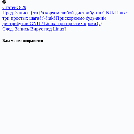
Статей: 829
Пред.
Запись
{:ru}Ускоряем любой дистрибутив GNU/Linux:
три простых шага{:}{:uk}Прискорюємо будь-який
дистрибутив GNU / Linux: три простих кроки{:}
След.
Запись
Вирус под Linux?
Вам может понравится