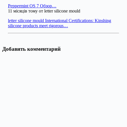
Peppermint OS 7 Обзор…
11 місяців тому от letter silicone mould
letter silicone mould International Certifications: Kinshing
silicone products meet rigorous…
Добавить комментарий