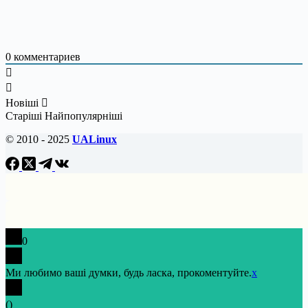
0
комментариев
Новіші
Старіші
Найпопулярніші
© 2010 - 2025
UALinux
0
Ми любимо ваші думки, будь ласка, прокоментуйте.
x
(
)