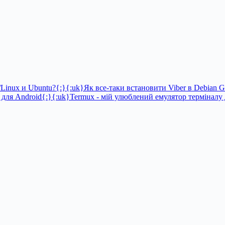
Linux и Ubuntu?{:}{:uk}Як все-таки встановити Viber в Debian G
ля Android{:}{:uk}Termux - мій улюблений емулятор терміналу 