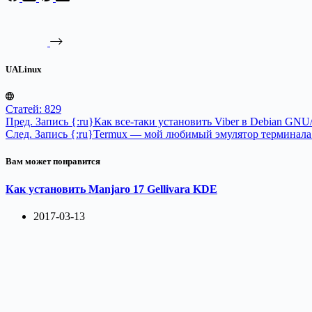
UALinux
Статей: 829
Пред.
Запись
{:ru}Как все-таки установить Viber в Debian GNU/
След.
Запись
{:ru}Termux — мой любимый эмулятор терминала д
Вам может понравится
Как установить Manjaro 17 Gellivara KDE
2017-03-13