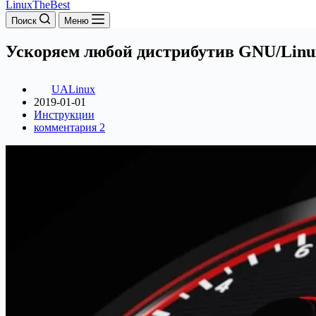
LinuxTheBest
Поиск
Меню
Ускоряем любой дистрибутив GNU/Linu
UALinux
2019-01-01
Инструкции
комментария 2