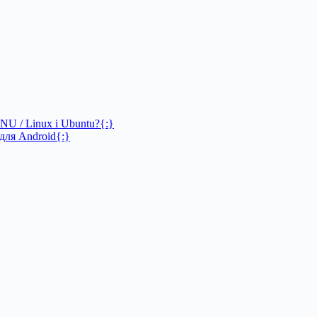
NU / Linux і Ubuntu?{:}
для Android{:}