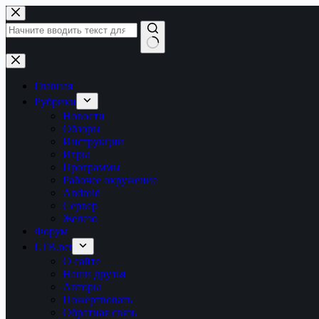
Перейти
к
сути
Ничего
не
найдено
Главная
Рубрики
Новости
Обзоры
Инструкции
Игры
Программы
Рабочее окружение
Android
Сервер
Железо
Форум
LTB.net
О сайте
Наши друзья
Авторы
Пожертвовать
Обратная связь