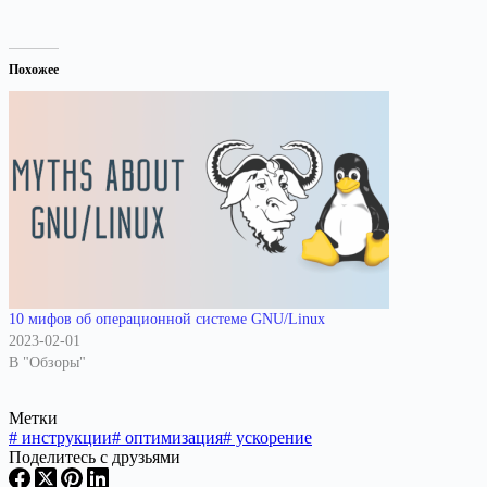
Похожее
10 мифов об операционной системе GNU/Linux
2023-02-01
В "Обзоры"
Метки
#
инструкции
#
оптимизация
#
ускорение
Поделитесь с друзьями