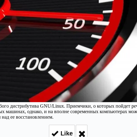
го дистрибутива GNU/Linux. Приемчики, о которых пойдет реч
рых машинах, однако, и на вполне современных компьютерах мо
м над ее восстановлением.
Like