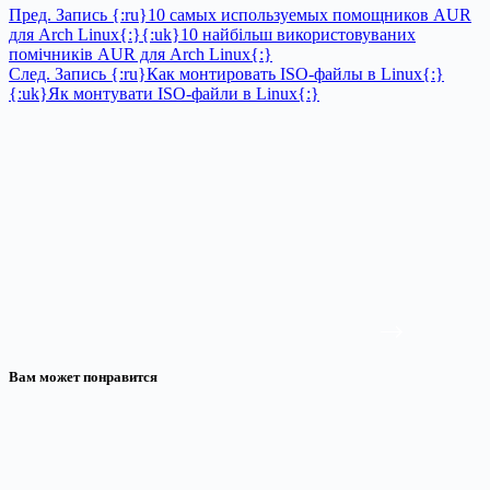
Пред.
Запись
{:ru}10 самых используемых помощников AUR
для Arch Linux{:}{:uk}10 найбільш використовуваних
помічників AUR для Arch Linux{:}
След.
Запись
{:ru}Как монтировать ISO-файлы в Linux{:}
{:uk}Як монтувати ISO-файли в Linux{:}
Вам может понравится