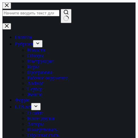
Перейти
к
сути
Ничего
не
найдено
Главная
Рубрики
Новости
Обзоры
Инструкции
Игры
Программы
Рабочее окружение
Android
Сервер
Железо
Форум
LTB.net
О сайте
Наши друзья
Авторы
Пожертвовать
Обратная связь