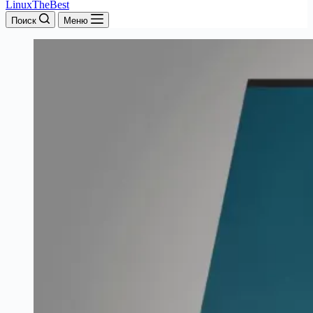
LinuxTheBest
Поиск
Меню