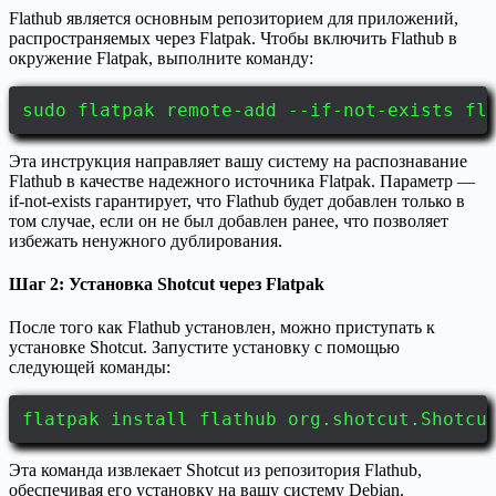
Flathub является основным репозиторием для приложений,
распространяемых через Flatpak. Чтобы включить Flathub в
окружение Flatpak, выполните команду:
sudo flatpak remote-add --if-not-exists fl
Эта инструкция направляет вашу систему на распознавание
Flathub в качестве надежного источника Flatpak. Параметр —
if-not-exists гарантирует, что Flathub будет добавлен только в
том случае, если он не был добавлен ранее, что позволяет
избежать ненужного дублирования.
Шаг 2: Установка Shotcut через Flatpak
После того как Flathub установлен, можно приступать к
установке Shotcut. Запустите установку с помощью
следующей команды:
flatpak install flathub org.shotcut.Shotcu
Эта команда извлекает Shotcut из репозитория Flathub,
обеспечивая его установку на вашу систему Debian.