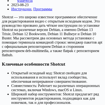
walle9054
2023-08-23
Инструкции
,
Программы
Shotcut — это широко известное программное обеспечение
для редактирования видео с открытым исходным кодом. Это
руководство призвано дать чёткие инструкции по установке
Shotcut на различные версии Debian, а именно Debian 13
Trixie, Debian 12 Bookworm, Debian 11 Bullseye и Debian 10
Buster. Мы рассмотрим два основных метода установки с
помощью терминала командной строки: менеджер пакетов apt
с официальным репозиторием Debian и сторонним
репозиторием deb-multimedia, а также flatpak с репозиторием
flathub.
Ключевые особенности Shotcut
Открытый исходный код: Shotcut свободен для
использования и использует вклад сообщества,
обеспечивая непрерывное совершенствование.
Совместимость: Работает на различных операционных
системах, включая Windows, macOS и Linux.
Широкий набор инструментов: Shotcut предлагает ряд
инструментов редактирования, подходящих как для
новичков, так и для профессионалов.